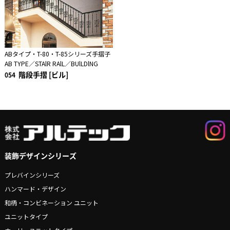
ABタイプ・T-80・T-85シリーズ手摺子
AB TYPE／STAlR RAlL／BUlLDlNG
階段手摺 [ビル]
054
装飾デザインシリーズ
プレバインシリーズ
ハンマード・デザイン
和柄・コンビネーション ユニット
ユニットタイプ