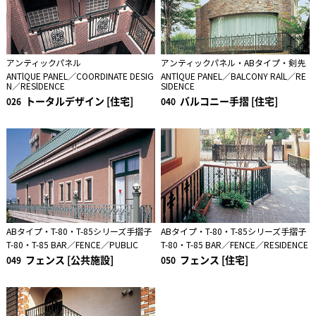
アンティックパネル
アンティックパネル・ABタイプ・剣先
ANTlQUE PANEL／COORDINATE DESIG
ANTlQUE PANEL／BALCONY RAlL／RE
N／RESlDENCE
SIDENCE
トータルデザイン [住宅]
バルコニー手摺 [住宅]
026
040
ABタイプ・T-80・T-85シリーズ手摺子
ABタイプ・T-80・T-85シリーズ手摺子
T-80・T-85 BAR／FENCE／PUBLIC
T-80・T-85 BAR／FENCE／RESIDENCE
フェンス [公共施設]
フェンス [住宅]
049
050