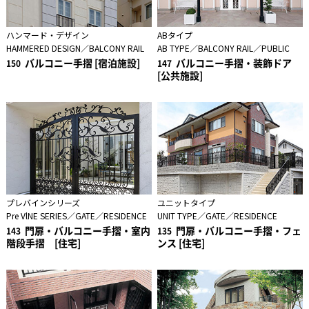
ハンマード・デザイン
ABタイプ
HAMMERED DESIGN／BALCONY RAIL
AB TYPE／BALCONY RAIL／PUBLIC
バルコニー手摺 [宿泊施設]
バルコニー手摺・装飾ドア
150
147
[公共施設]
プレバインシリーズ
ユニットタイプ
Pre VlNE SERIES／GATE／RESIDENCE
UNIT TYPE／GATE／RESIDENCE
門扉・バルコニー手摺・室内
門扉・バルコニー手摺・フェ
143
135
階段手摺 [住宅]
ンス [住宅]