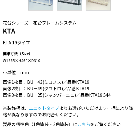
花台シリーズ
花台フレームシステム
KTA
KTA 19タイプ
標準寸法（Size）
W1965×H460×D310
※単位：mm
画像1枚目：BU－43(ミコノス)／品番KTA19
画像2枚目：BU－49(クワトロ)／品番KTA19
画像3枚目：BU－25(シャンパーニュ)／品番KTA19 544
※装飾柄は、
ユニットタイプ
よりお選びいただけます。柄により価
格が異なりますのでお問合せください。
製品の標準色（1色塗装・2色塗装）は
こちら
をご覧ください