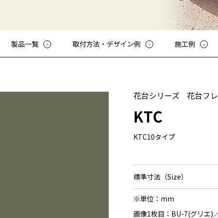
その他
アッシューシリーズ
アッシ
花台シリーズ
花台シ
T-80・T-85手摺子シリーズ
T-80・
製品一覧
取付方法・デザイン例
施工例
スライド門扉
スライ
アルビ
特別注
レジデ
花台シリーズ
花台フレ
ロート
KTC
スライ
ディング
KTC10タイプ
オート
標準寸法（Size）
※単位：mm
画像1枚目：BU-7(グリエ)／