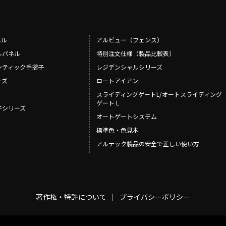
ネル
アルビュー（フェンス）
ルパネル
特別注文仕様（製品比較表）
ンティック手摺子
レジデンシャルシリーズ
ーズ
ロートアイアン
スライディングゲートL/オートスライディング
ゲート L
摺子シリーズ
オートゲートシステム
標準色・色見本
アルテック製品の安全で正しい使い方
著作権・特許について
プライバシーポリシー