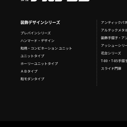
装飾デザインシリーズ
アンティックパ
アルテックメタ
プレバインシリーズ
装飾手摺子・ア
ハンマード・デザイン
アッシューシリ
和柄・コンビネーション ユニット
花台シリーズ
ユニットタイプ
T-80・T-85手
ホーリーユニットタイプ
スライド門扉
ＡＢタイプ
和モダンタイプ