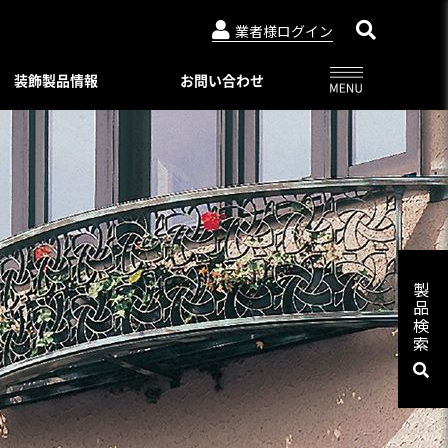
業者様ログイン
装飾製品情報
お問い合わせ
アルビュー（フェンス）
ニュースリリース
特別注文仕様（製品比較表）
03-3764-5811
メールでのお問合せ
会社概要
インシリーズ
レジデンシャルシリーズ
ード・デザイン
WEBカタログ一覧
トタイプ
著作権・特許について
06-6644-6421
メールでのお問合せ
ロートアイアン
コンビネーション ユニット
プライバシーポリシー
スライディングゲートL/オートスライ
製
ーユニットタイプ
ディングゲート L
品
Online shop
プ
検
アルドレックス
092-482-8435
メールでのお問合せ
オートゲートシステム
索
ンタイプ
Online shop
アルフェーズ
ィックパネル
標準色・色見本
ックメタルパネル
03-3764-5811
メールでのお問合せ
Aluteck-TOSO
アルテック製品の安全で正しい使い方
アルテック塗装
摺子・アンティック手摺子