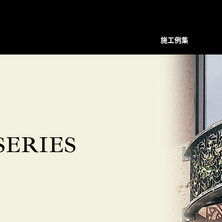
施工例集
装飾デザインシリーズ
スクリーン
プレバインシリーズ
プレバ
面格子・ルーバー
ハンマード・デザイン
ハンマ
バルコニー手摺
ユニットタイプ
ユニッ
フェンス
和柄・コンビネーション ユニット
和柄・
ERIES
階段手摺
ホーリーユニットタイプ
ホーリ
花台（フラワーボックス）
ABタイプ
ABタイ
装飾ドア
和モダンタイプ
和モダ
門扉・アーチ付門扉
アンティックパネル
アンテ
トータルデザイン
アルテックメタルパネル
アルテ
室内装飾（天井ルーバー）
装飾手摺子・アンティック手摺子
装飾手