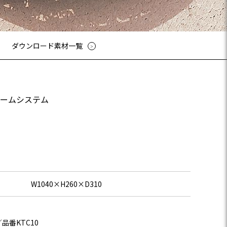
ューシリーズ
リーズ
03-3764-5811
メールでのお問合せ
T-85手摺子シリーズ
ダウンロード素材一覧
ド門扉
ュー（フェンス）
文仕様
ンシャルシリーズ
ームシステム
アイアン
ディングゲートL・オートスライ
ゲートL
ゲートシステム
W1040×H260×D310
品番KTC10