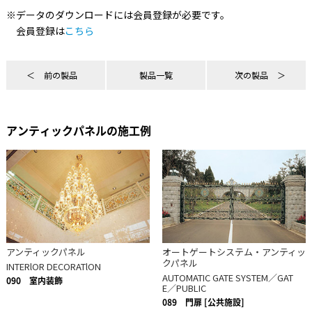
※データのダウンロードには会員登録が必要です。
会員登録は
こちら
前の製品
製品一覧
次の製品
アンティックパネルの施工例
アンティックパネル
オートゲートシステム・アンティッ
クパネル
INTERlOR DECORATlON
AUTOMATIC GATE SYSTEM／GAT
090
室内装飾
E／PUBLIC
089
門扉 [公共施設]