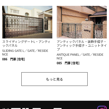
スライディングゲートL・アンティ
アンティックパネル・装飾手摺子・
ックパネル
アンティック手摺子・ユニットタイ
プ
SLlDlNG GATE L／GATE／RESlDE
NCE
ANTlQUE PANEL／GATE／RESlDE
NCE
086
門扉 [住宅]
085
門扉 [住宅]
もっと見る