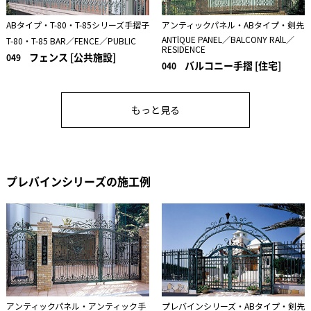
ABタイプ・T-80・T-85シリーズ手摺子
アンティックパネル・ABタイプ・剣先
ANTlQUE PANEL／BALCONY RAlL／
T-80・T-85 BAR／FENCE／PUBLIC
RESIDENCE
フェンス [公共施設]
049
バルコニー手摺 [住宅]
040
もっと見る
プレバインシリーズの施工例
アンティックパネル・アンティック手
プレバインシリーズ・ABタイプ・剣先