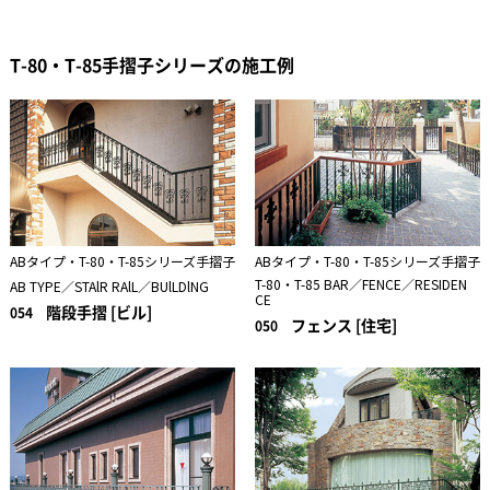
T-80・T-85手摺子シリーズの施工例
ABタイプ・T-80・T-85シリーズ手摺子
ABタイプ・T-80・T-85シリーズ手摺子
T-80・T-85 BAR／FENCE／RESIDEN
AB TYPE／STAlR RAlL／BUlLDlNG
CE
階段手摺 [ビル]
054
フェンス [住宅]
050