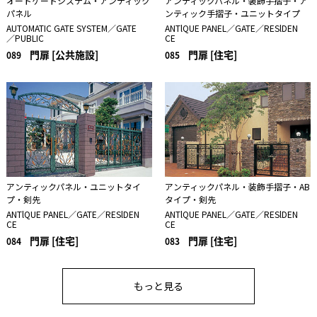
オートゲートシステム・アンティック
アンティックパネル・装飾手摺子・ア
パネル
ンティック手摺子・ユニットタイプ
AUTOMATIC GATE SYSTEM／GATE
ANTlQUE PANEL／GATE／RESlDEN
／PUBLIC
CE
門扉 [公共施設]
門扉 [住宅]
089
085
アンティックパネル・ユニットタイ
アンティックパネル・装飾手摺子・AB
プ・剣先
タイプ・剣先
ANTlQUE PANEL／GATE／RESlDEN
ANTlQUE PANEL／GATE／RESlDEN
CE
CE
門扉 [住宅]
門扉 [住宅]
084
083
もっと見る