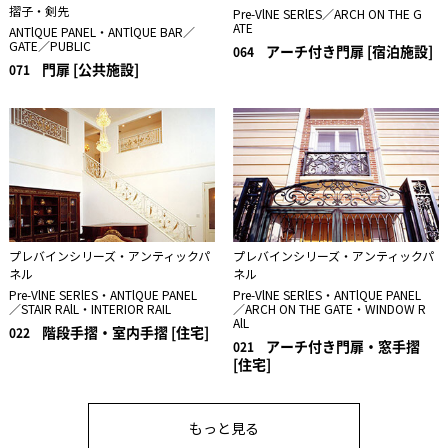
摺子・剣先
Pre-VlNE SERlES／ARCH ON THE G
ATE
ANTlQUE PANEL・ANTlQUE BAR／
GATE／PUBLIC
アーチ付き門扉 [宿泊施設]
064
門扉 [公共施設]
071
プレバインシリーズ・アンティックパ
プレバインシリーズ・アンティックパ
ネル
ネル
Pre-VlNE SERlES・ANTlQUE PANEL
Pre-VlNE SERlES・ANTlQUE PANEL
／STAIR RAlL・INTERIOR RAIL
／ARCH ON THE GATE・WINDOW R
AlL
階段手摺・室内手摺 [住宅]
022
アーチ付き門扉・窓手摺
021
[住宅]
もっと見る