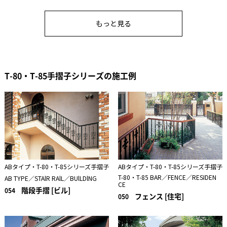
もっと見る
T-80・T-85手摺子シリーズの施工例
ABタイプ・T-80・T-85シリーズ手摺子
ABタイプ・T-80・T-85シリーズ手摺子
T-80・T-85 BAR／FENCE／RESIDEN
AB TYPE／STAlR RAlL／BUlLDlNG
CE
階段手摺 [ビル]
054
フェンス [住宅]
050