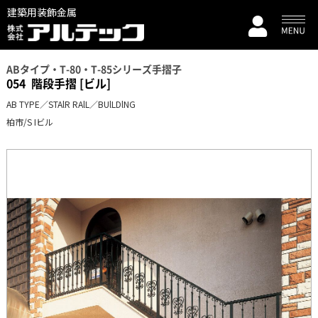
建築用装飾金属
ABタイプ・T-80・T-85シリーズ手摺子
054
階段手摺 [ビル]
AB TYPE／STAlR RAlL／BUlLDlNG
柏市/S Iビル