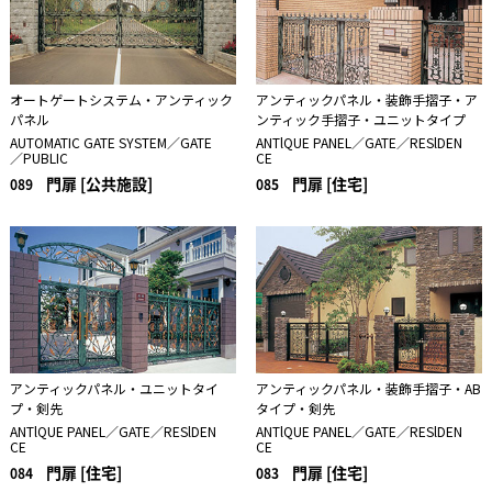
オートゲートシステム・アンティック
アンティックパネル・装飾手摺子・ア
パネル
ンティック手摺子・ユニットタイプ
AUTOMATIC GATE SYSTEM／GATE
ANTlQUE PANEL／GATE／RESlDEN
／PUBLIC
CE
門扉 [公共施設]
門扉 [住宅]
089
085
アンティックパネル・ユニットタイ
アンティックパネル・装飾手摺子・AB
プ・剣先
タイプ・剣先
ANTlQUE PANEL／GATE／RESlDEN
ANTlQUE PANEL／GATE／RESlDEN
CE
CE
門扉 [住宅]
門扉 [住宅]
084
083