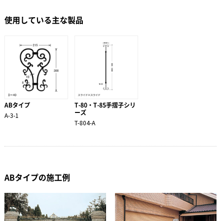
使用している主な製品
ABタイプ
T-80・T-85手摺子シリ
ーズ
A-3-1
T-804-A
ABタイプの施工例