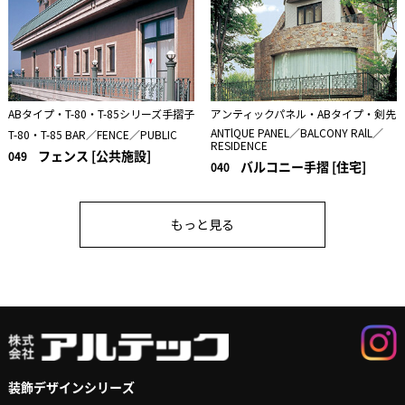
ABタイプ・T-80・T-85シリーズ手摺子
アンティックパネル・ABタイプ・剣先
ANTlQUE PANEL／BALCONY RAlL／
T-80・T-85 BAR／FENCE／PUBLIC
RESIDENCE
フェンス [公共施設]
049
バルコニー手摺 [住宅]
040
もっと見る
装飾デザインシリーズ