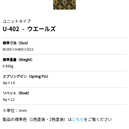
ユニットタイプ
U-402
ウエールズ
標準寸法（Size）
W200×H400×D15
標準重量（Weight）
0.86kg
スプリングピン（Spring Pin）
4φ×14
リベット（Rivet）
4φ×12
※単位：mm
製品の標準色（1色塗装・2色塗装）は
こちら
をご覧ください