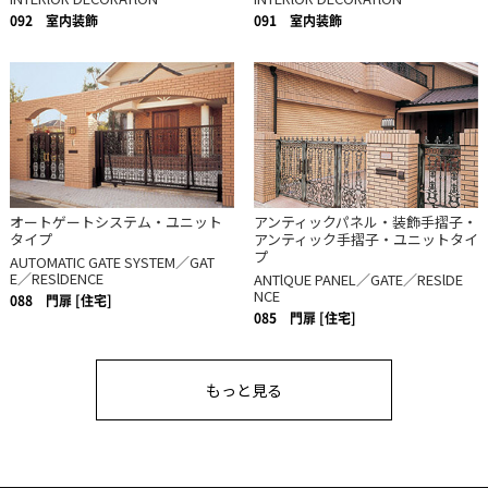
092
室内装飾
091
室内装飾
オートゲートシステム・ユニット
アンティックパネル・装飾手摺子・
タイプ
アンティック手摺子・ユニットタイ
プ
AUTOMATIC GATE SYSTEM／GAT
E／RESlDENCE
ANTlQUE PANEL／GATE／RESlDE
NCE
088
門扉 [住宅]
085
門扉 [住宅]
もっと見る