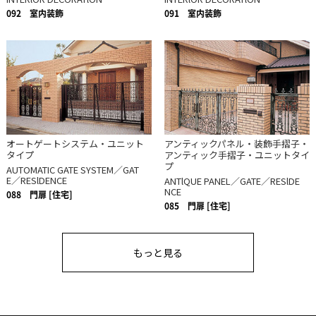
092
室内装飾
091
室内装飾
オートゲートシステム・ユニット
アンティックパネル・装飾手摺子・
タイプ
アンティック手摺子・ユニットタイ
プ
AUTOMATIC GATE SYSTEM／GAT
E／RESlDENCE
ANTlQUE PANEL／GATE／RESlDE
NCE
088
門扉 [住宅]
085
門扉 [住宅]
もっと見る