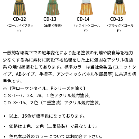
CD-12
CD-13
CD-14
CD-15
〈ゴールド×ブラッ
〈金銅×青銅〉
〈ホワイト×ゴール
〈ブラック×ゴール
ク〉
ド〉
ド〉
一般的な環境下での経年変化により起る塗装の剥離や腐食等を極力
少なくする為に素材に防蝕下地処理をした上に強固なアクリル樹脂
系 の焼付塗装をしてあります。標準カラーは当社全製品 (ユニットタ
イプ、ABタイプ、手摺子、アンティックパネル附属品等) に共通の標
準色です。
※〔注ローマンタイル、Pシリーズを除く〕
ＣＳ-1～7、23、28、１色アクリル焼付塗装。
ＣＤ-8～15、２色（二重塗装）アクリル焼付塗装。
以上、16色が標準色になっております。
価格は１色、２色（二重塗装）で異なります。
色見本以外のカラーについてはお問合せ下さい。