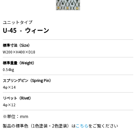
ユニットタイプ
U-45
ウィーン
標準寸法（Size）
W200×H400×D18
標準重量（Weight）
0.54kg
スプリングピン（Spring Pin）
4φ×14
リベット（Rivet）
4φ×12
※単位：mm
製品の標準色（1色塗装・2色塗装）は
こちら
をご覧ください