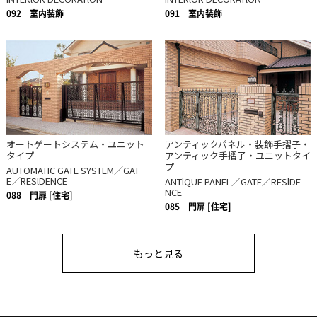
092
室内装飾
091
室内装飾
オートゲートシステム・ユニット
アンティックパネル・装飾手摺子・
タイプ
アンティック手摺子・ユニットタイ
プ
AUTOMATIC GATE SYSTEM／GAT
E／RESlDENCE
ANTlQUE PANEL／GATE／RESlDE
NCE
088
門扉 [住宅]
085
門扉 [住宅]
もっと見る