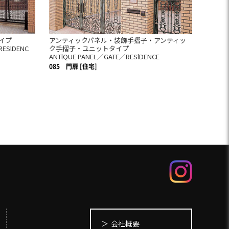
イプ
アンティックパネル・装飾手摺子・アンティッ
RESlDENC
ク手摺子・ユニットタイプ
ANTlQUE PANEL／GATE／RESlDENCE
085
門扉 [住宅]
会社概要