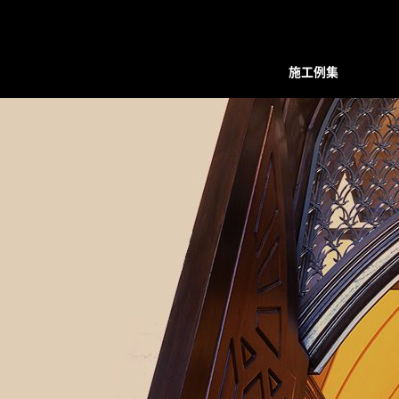
施工例集
装飾デザインシリーズ
スクリーン
プレバインシリーズ
プレバ
面格子・ルーバー
ハンマード・デザイン
ハンマ
バルコニー手摺
ユニットタイプ
ユニッ
フェンス
和柄・コンビネーション ユニット
和柄・
階段手摺
ホーリーユニットタイプ
ホーリ
花台（フラワーボックス）
ABタイプ
ABタイ
装飾ドア
和モダンタイプ
和モダ
門扉・アーチ付門扉
アンティックパネル
アンテ
トータルデザイン
アルテックメタルパネル
アルテ
室内装飾（天井ルーバー）
装飾手摺子・アンティック手摺子
装飾手