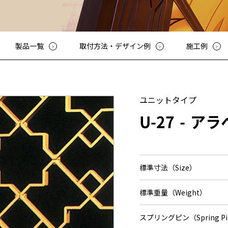
その他
アッシューシリーズ
アッシ
花台シリーズ
花台シ
T-80・T-85手摺子シリーズ
T-80・
製品一覧
取付方法・デザイン例
施工例
スライド門扉
スライ
アルビ
特別注
レジデ
ユニットタイプ
ロート
U-27
アラ
スライ
ディング
オート
標準寸法（Size）
標準重量（Weight）
スプリングピン（Spring P