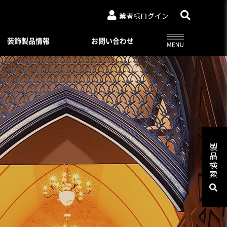
業者様ログイン
装飾製品情報
お問い合わせ
アルビュー（フェンス）
ニュースリリース
特別注文仕様（製品比較表）
03-3764-5811
メールでのお問合せ
会社概要
インシリーズ
レジデンシャルシリーズ
ード・デザイン
WEBカタログ一覧
トタイプ
著作権・特許について
06-6644-6421
メールでのお問合せ
ロートアイアン
コンビネーション ユニット
プライバシーポリシー
スライディングゲートL/オートスライ
製
ーユニットタイプ
ディングゲート L
品
Online shop
プ
検
アルドレックス
092-482-8435
メールでのお問合せ
オートゲートシステム
索
ンタイプ
Online shop
アルフェーズ
ィックパネル
標準色・色見本
ックメタルパネル
03-3764-5811
メールでのお問合せ
Aluteck-TOSO
アルテック製品の安全で正しい使い方
アルテック塗装
摺子・アンティック手摺子