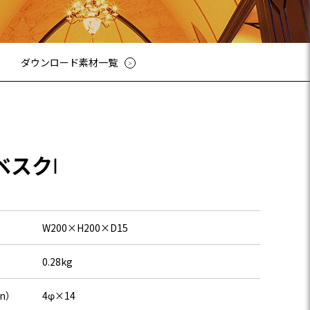
ューシリーズ
リーズ
03-3764-5811
メールでのお問合せ
T-85手摺子シリーズ
ダウンロード素材一覧
ド門扉
ュー（フェンス）
文仕様
ンシャルシリーズ
アイアン
ベスクⅠ
ディングゲートL・オートスライ
ゲートL
ゲートシステム
W200×H200×D15
0.28kg
in）
4φ×14