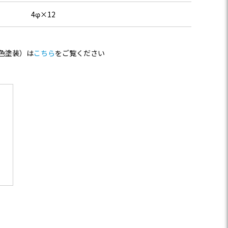
4φ×12
色塗装）は
こちら
をご覧ください