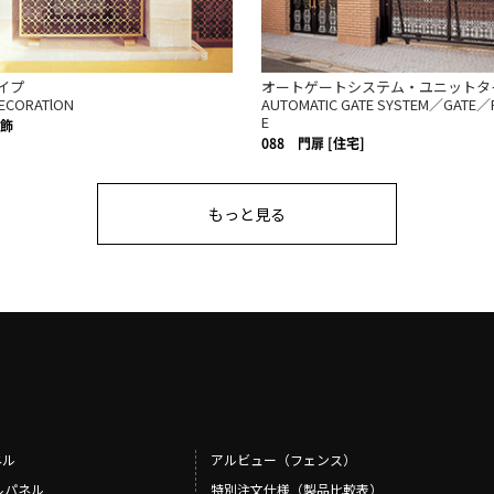
イプ
オートゲートシステム・ユニットタ
DECORATlON
AUTOMATIC GATE SYSTEM／GATE／
E
飾
088
門扉 [住宅]
もっと見る
ネル
アルビュー（フェンス）
ルパネル
特別注文仕様（製品比較表）