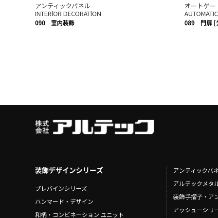
アンティックパネル
オートゲー
INTERlOR DECORATlON
AUTOMATIC
090
室内装飾
089
門扉 
装飾デザインシリーズ
アンティックパ
アルテックメタ
プレバインシリーズ
装飾手摺子・ア
ハンマード・デザイン
アッシューシリ
和柄・コンビネーション ユニット