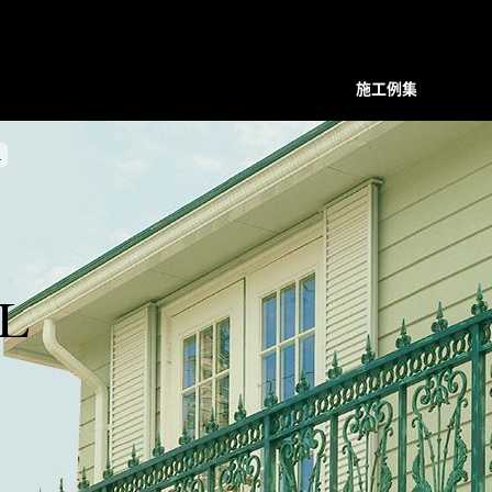
施工例集
1
装飾デザインシリーズ
スクリーン
プレバインシリーズ
プレバ
面格子・ルーバー
ハンマード・デザイン
ハンマ
バルコニー手摺
ユニットタイプ
ユニッ
フェンス
和柄・コンビネーション ユニット
和柄・
L
階段手摺
ホーリーユニットタイプ
ホーリ
花台（フラワーボックス）
ABタイプ
ABタイ
装飾ドア
和モダンタイプ
和モダ
門扉・アーチ付門扉
アンティックパネル
アンテ
トータルデザイン
アルテックメタルパネル
アルテ
室内装飾（天井ルーバー）
装飾手摺子・アンティック手摺子
装飾手