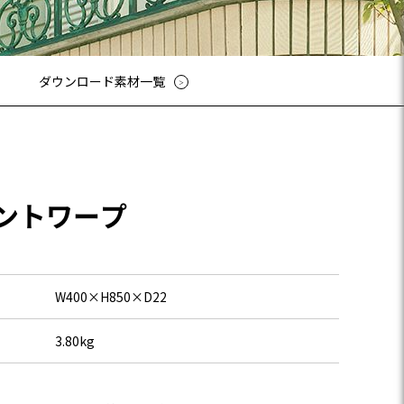
ューシリーズ
リーズ
03-3764-5811
メールでのお問合せ
T-85手摺子シリーズ
ダウンロード素材一覧
ド門扉
ュー（フェンス）
文仕様
ンシャルシリーズ
アイアン
ントワープ
ディングゲートL・オートスライ
ゲートL
ゲートシステム
W400×H850×D22
3.80kg