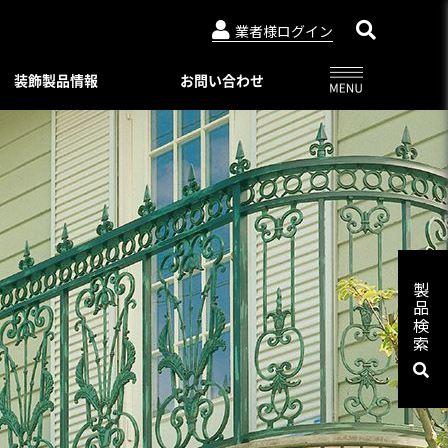
業者様ログイン
装飾製品情報
お問い合わせ
アルビュー（フェンス）
ニュースリリース
特別注文仕様（製品比較表）
03-3764-5811
メールでのお問合せ
会社概要
インシリーズ
レジデンシャルシリーズ
ード・デザイン
WEBカタログ一覧
トタイプ
著作権・特許について
06-6644-6421
メールでのお問合せ
ロートアイアン
コンビネーション ユニット
プライバシーポリシー
スライディングゲートL/オートスライ
製
ーユニットタイプ
ディングゲート L
品
Online shop
プ
検
アルドレックス
092-482-8435
メールでのお問合せ
オートゲートシステム
索
ンタイプ
Online shop
アルフェーズ
ィックパネル
標準色・色見本
ックメタルパネル
03-3764-5811
メールでのお問合せ
Aluteck-TOSO
アルテック製品の安全で正しい使い方
アルテック塗装
摺子・アンティック手摺子