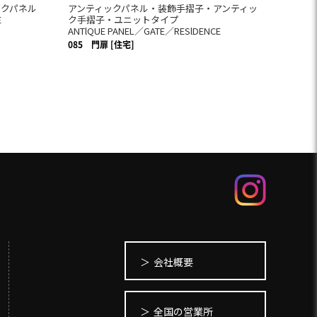
ックパネル
アンティックパネル・装飾手摺子・アンティッ
E
ク手摺子・ユニットタイプ
ANTlQUE PANEL／GATE／RESlDENCE
085
門扉 [住宅]
会社概要
全国の営業所