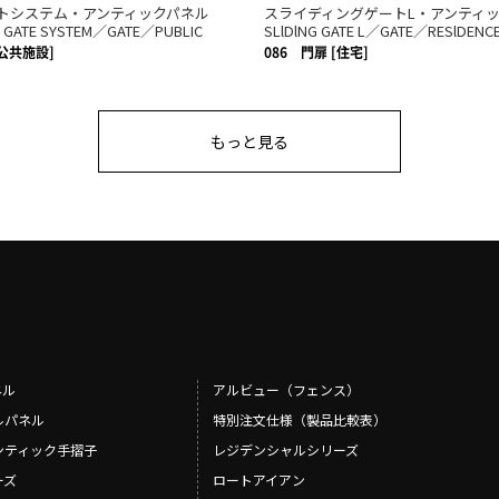
トシステム・アンティックパネル
スライディングゲートL・アンティ
 GATE SYSTEM／GATE／PUBLIC
SLlDlNG GATE L／GATE／RESlDENC
[公共施設]
086
門扉 [住宅]
もっと見る
ネル
アルビュー（フェンス）
ルパネル
特別注文仕様（製品比較表）
ンティック手摺子
レジデンシャルシリーズ
ーズ
ロートアイアン