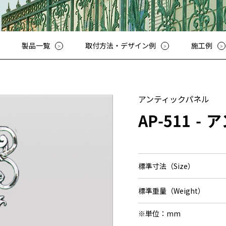
その他
アッシューシリーズ
アッシ
花台シリーズ
花台シ
T-80・T-85手摺子シリーズ
T-80・
製品一覧
取付方法・デザイン例
施工例
スライド門扉
スライ
アルビ
特別注
レジデ
アンティックパネル
ロート
AP-511
ア
スライ
ディング
オート
標準寸法（Size）
標準重量（Weight）
※単位：mm