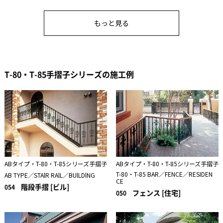
もっと見る
T-80・T-85手摺子シリーズの施工例
ABタイプ・T-80・T-85シリーズ手摺子
ABタイプ・T-80・T-85シリーズ手摺子
T-80・T-85 BAR／FENCE／RESIDEN
AB TYPE／STAlR RAlL／BUlLDlNG
CE
階段手摺 [ビル]
054
フェンス [住宅]
050