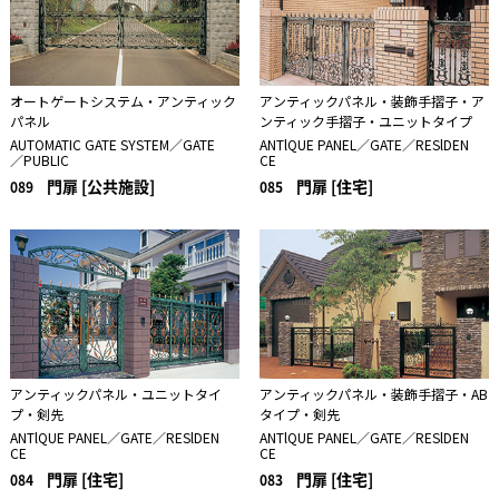
オートゲートシステム・アンティック
アンティックパネル・装飾手摺子・ア
パネル
ンティック手摺子・ユニットタイプ
AUTOMATIC GATE SYSTEM／GATE
ANTlQUE PANEL／GATE／RESlDEN
／PUBLIC
CE
門扉 [公共施設]
門扉 [住宅]
089
085
アンティックパネル・ユニットタイ
アンティックパネル・装飾手摺子・AB
プ・剣先
タイプ・剣先
ANTlQUE PANEL／GATE／RESlDEN
ANTlQUE PANEL／GATE／RESlDEN
CE
CE
門扉 [住宅]
門扉 [住宅]
084
083