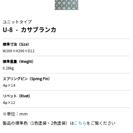
ユニットタイプ
U-8
カサブランカ
標準寸法（Size）
W200×H200×D12
標準重量（Weight）
0.28kg
スプリングピン（Spring Pin）
4φ×14
リベット（Rivet）
4φ×12
※単位：mm
製品の標準色（1色塗装・2色塗装）は
こちら
をご覧ください