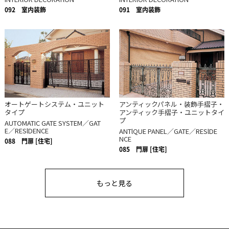
092
室内装飾
091
室内装飾
オートゲートシステム・ユニット
アンティックパネル・装飾手摺子・
タイプ
アンティック手摺子・ユニットタイ
プ
AUTOMATIC GATE SYSTEM／GAT
E／RESlDENCE
ANTlQUE PANEL／GATE／RESlDE
NCE
088
門扉 [住宅]
085
門扉 [住宅]
もっと見る