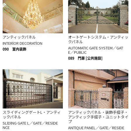
アンティックパネル
オートゲートシステム・アンティッ
クパネル
INTERlOR DECORATlON
AUTOMATIC GATE SYSTEM／GAT
090
室内装飾
E／PUBLIC
089
門扉 [公共施設]
スライディングゲートL・アンティ
アンティックパネル・装飾手摺子・
ックパネル
アンティック手摺子・ユニットタイ
プ
SLlDlNG GATE L／GATE／RESlDE
NCE
ANTlQUE PANEL／GATE／RESlDE