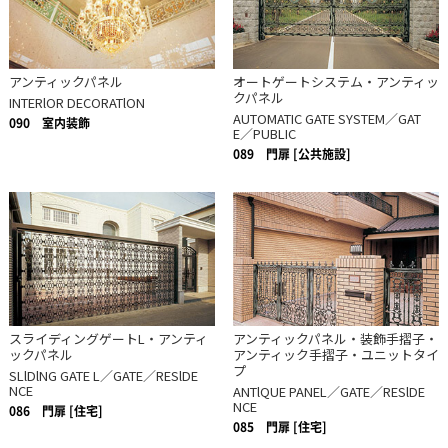
アンティックパネル
オートゲートシステム・アンティッ
クパネル
INTERlOR DECORATlON
AUTOMATIC GATE SYSTEM／GAT
090
室内装飾
E／PUBLIC
089
門扉 [公共施設]
スライディングゲートL・アンティ
アンティックパネル・装飾手摺子・
ックパネル
アンティック手摺子・ユニットタイ
プ
SLlDlNG GATE L／GATE／RESlDE
NCE
ANTlQUE PANEL／GATE／RESlDE
NCE
086
門扉 [住宅]
085
門扉 [住宅]