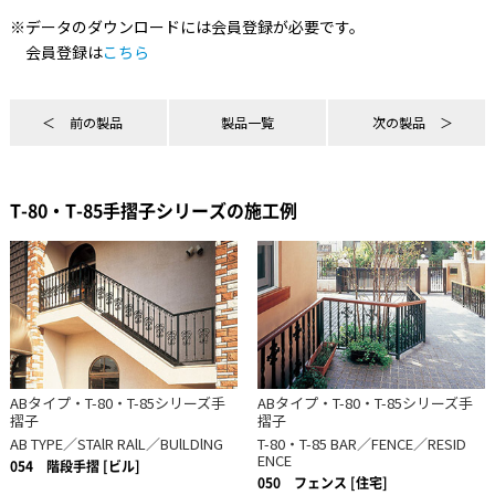
※データのダウンロードには会員登録が必要です。
会員登録は
こちら
前の製品
製品一覧
次の製品
T-80・T-85手摺子シリーズの施工例
ABタイプ・T-80・T-85シリーズ手
ABタイプ・T-80・T-85シリーズ手
摺子
摺子
AB TYPE／STAlR RAlL／BUlLDlNG
T-80・T-85 BAR／FENCE／RESID
ENCE
054
階段手摺 [ビル]
050
フェンス [住宅]