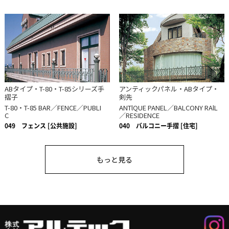
ABタイプ・T-80・T-85シリーズ手
アンティックパネル・ABタイプ・
摺子
剣先
T-80・T-85 BAR／FENCE／PUBLI
ANTlQUE PANEL／BALCONY RAlL
C
／RESIDENCE
049
フェンス [公共施設]
040
バルコニー手摺 [住宅]
もっと見る