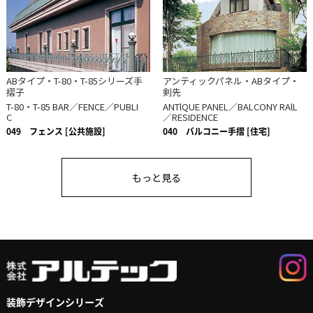
ABタイプ・T-80・T-85シリーズ手
アンティックパネル・ABタイプ・
摺子
剣先
T-80・T-85 BAR／FENCE／PUBLI
ANTlQUE PANEL／BALCONY RAlL
C
／RESIDENCE
049
フェンス [公共施設]
040
バルコニー手摺 [住宅]
もっと見る
装飾デザインシリーズ