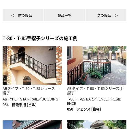
前の製品
製品一覧
次の製品
T-80・T-85手摺子シリーズの施工例
ABタイプ・T-80・T-85シリーズ手
ABタイプ・T-80・T-85シリーズ手
摺子
摺子
AB TYPE／STAlR RAlL／BUlLDlNG
T-80・T-85 BAR／FENCE／RESID
ENCE
054
階段手摺 [ビル]
050
フェンス [住宅]