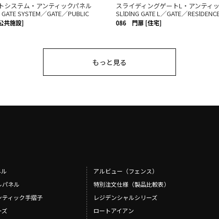
トシステム・アンティックパネル
スライディングゲートL・アンティ
 GATE SYSTEM／GATE／PUBLIC
SLlDlNG GATE L／GATE／RESlDENC
[公共施設]
086
門扉 [住宅]
もっと見る
ネル
アルビュー（フェンス）
ルパネル
特別注文仕様（製品比較表）
ンティック手摺子
レジデンシャルシリーズ
ーズ
ロートアイアン