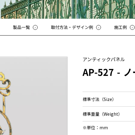
その他
アッシューシリーズ
アッシ
花台シリーズ
花台シ
T-80・T-85手摺子シリーズ
T-80・
製品一覧
取付方法・デザイン例
施工例
スライド門扉
スライ
アルビ
特別注
レジデ
アンティックパネル
ロート
AP-527
ノ
スライ
ディング
オート
標準寸法（Size）
標準重量（Weight）
※単位：mm