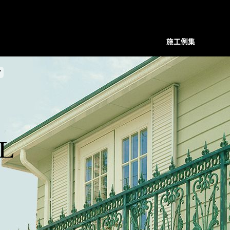
施工例集
7
装飾デザインシリーズ
スクリーン
プレバインシリーズ
プレバ
面格子・ルーバー
ハンマード・デザイン
ハンマ
バルコニー手摺
ユニットタイプ
ユニッ
フェンス
和柄・コンビネーション ユニット
和柄・
L
階段手摺
ホーリーユニットタイプ
ホーリ
花台（フラワーボックス）
ABタイプ
ABタイ
装飾ドア
和モダンタイプ
和モダ
門扉・アーチ付門扉
アンティックパネル
アンテ
トータルデザイン
アルテックメタルパネル
アルテ
室内装飾（天井ルーバー）
装飾手摺子・アンティック手摺子
装飾手