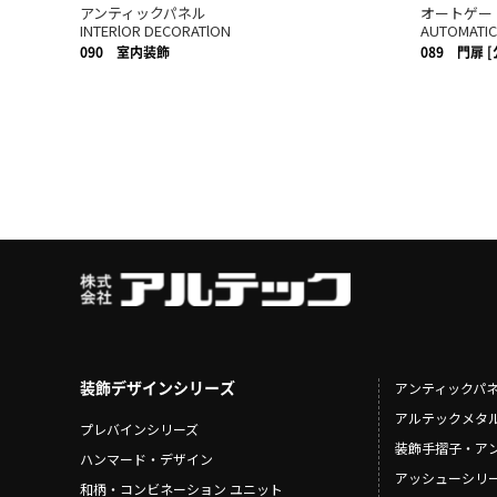
アンティックパネル
オートゲー
INTERlOR DECORATlON
AUTOMATIC
090
室内装飾
089
門扉 
装飾デザインシリーズ
アンティックパ
アルテックメタ
プレバインシリーズ
装飾手摺子・ア
ハンマード・デザイン
アッシューシリ
和柄・コンビネーション ユニット