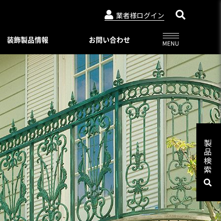
業者様ログイン
装飾製品情報
お問い合わせ
アルビュー（フェンス）
ニュースリリース
特別注文仕様（製品比較表）
03-3764-5811
メールでのお問合せ
会社概要
インシリーズ
レジデンシャルシリーズ
ード・デザイン
WEBカタログ一覧
トタイプ
著作権・特許について
06-6644-6421
メールでのお問合せ
ロートアイアン
コンビネーション ユニット
プライバシーポリシー
スライディングゲートL/オートスライ
製
ーユニットタイプ
ディングゲート L
品
Online shop
プ
検
アルドレックス
092-482-8435
メールでのお問合せ
オートゲートシステム
索
ンタイプ
Online shop
アルフェーズ
ィックパネル
標準色・色見本
ックメタルパネル
03-3764-5811
メールでのお問合せ
Aluteck-TOSO
アルテック製品の安全で正しい使い方
アルテック塗装
摺子・アンティック手摺子