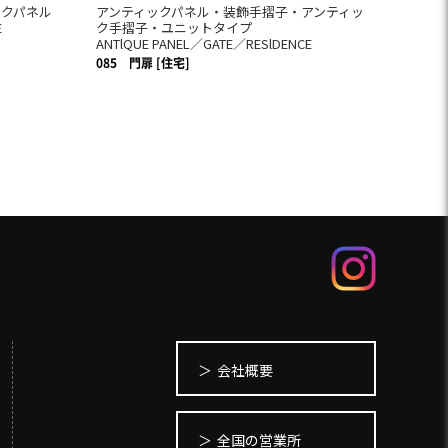
ックパネル
アンティックパネル・装飾手摺子・アンティッ
E
ク手摺子・ユニットタイプ
ANTlQUE PANEL／GATE／RESlDENCE
085
門扉 [住宅]
会社概要
全国の営業所