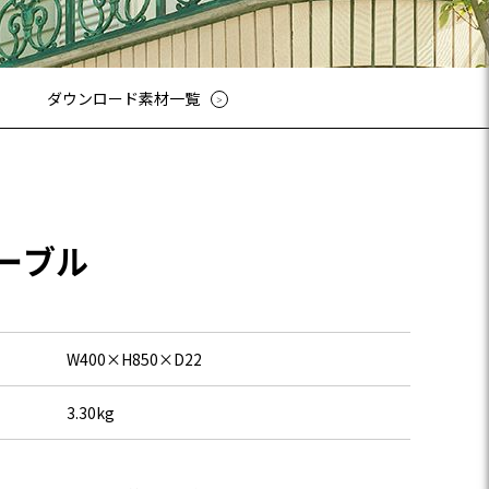
ューシリーズ
リーズ
03-3764-5811
メールでのお問合せ
T-85手摺子シリーズ
ダウンロード素材一覧
ド門扉
ュー（フェンス）
文仕様
ンシャルシリーズ
アイアン
ーブル
ディングゲートL・オートスライ
ゲートL
ゲートシステム
W400×H850×D22
3.30kg