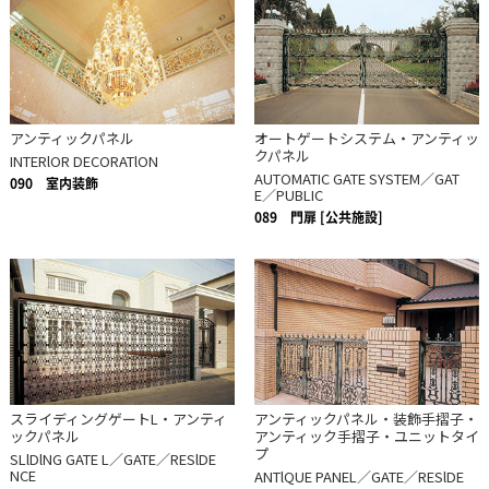
アンティックパネル
オートゲートシステム・アンティッ
クパネル
INTERlOR DECORATlON
AUTOMATIC GATE SYSTEM／GAT
090
室内装飾
E／PUBLIC
089
門扉 [公共施設]
スライディングゲートL・アンティ
アンティックパネル・装飾手摺子・
ックパネル
アンティック手摺子・ユニットタイ
プ
SLlDlNG GATE L／GATE／RESlDE
NCE
ANTlQUE PANEL／GATE／RESlDE