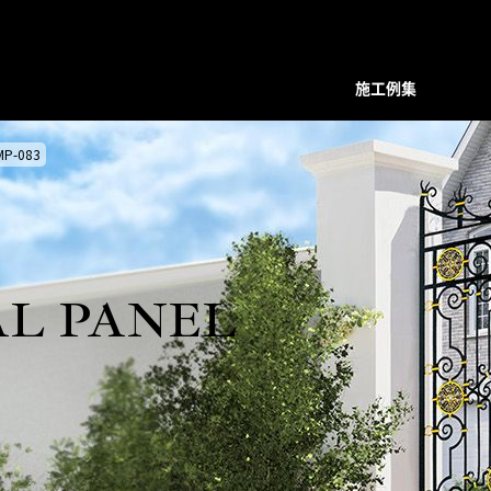
施工例集
MP-083
装飾デザインシリーズ
スクリーン
プレバインシリーズ
プレバ
面格子・ルーバー
ハンマード・デザイン
ハンマ
バルコニー手摺
ユニットタイプ
ユニッ
フェンス
和柄・コンビネーション ユニット
和柄・
L PANEL
階段手摺
ホーリーユニットタイプ
ホーリ
花台（フラワーボックス）
ABタイプ
ABタイ
装飾ドア
和モダンタイプ
和モダ
門扉・アーチ付門扉
アンティックパネル
アンテ
トータルデザイン
アルテックメタルパネル
アルテ
室内装飾（天井ルーバー）
装飾手摺子・アンティック手摺子
装飾手