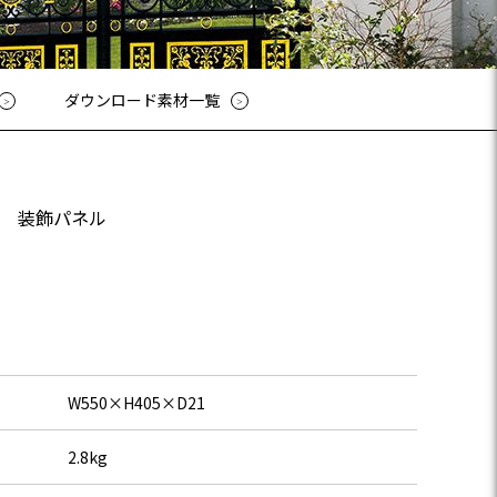
ューシリーズ
リーズ
03-3764-5811
メールでのお問合せ
T-85手摺子シリーズ
ダウンロード素材一覧
ド門扉
ュー（フェンス）
文仕様
ンシャルシリーズ
ル
装飾パネル
アイアン
ディングゲートL・オートスライ
ゲートL
ゲートシステム
W550×H405×D21
2.8kg