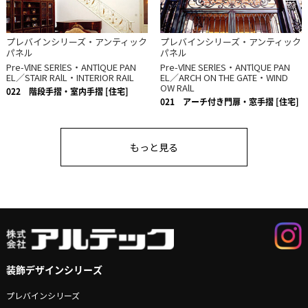
プレバインシリーズ・アンティック
プレバインシリーズ・アンティック
パネル
パネル
Pre-VlNE SERlES・ANTlQUE PAN
Pre-VlNE SERlES・ANTlQUE PAN
EL／STAIR RAlL・INTERIOR RAIL
EL／ARCH ON THE GATE・WIND
OW RAlL
022
階段手摺・室内手摺 [住宅]
021
アーチ付き門扉・窓手摺 [住宅]
もっと見る
装飾デザインシリーズ
プレバインシリーズ