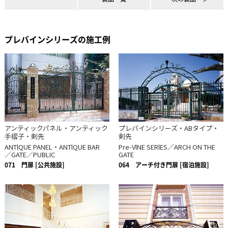
プレバインシリーズの施工例
アンティックパネル・アンティック
プレバインシリーズ・ABタイプ・
手摺子・剣先
剣先
ANTlQUE PANEL・ANTlQUE BAR
Pre-VlNE SERlES／ARCH ON THE
／GATE／PUBLIC
GATE
071
門扉 [公共施設]
064
アーチ付き門扉 [宿泊施設]