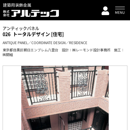
建築用装飾金属
アンティックパネル
026
トータルデザイン [住宅]
ANTlQUE PANEL／COORDINATE DESIGN／RESlDENCE
東京都目黒区朝日エンブレム八雲台 設計：㈱レーモンド設計事務所 施工：
㈱間組