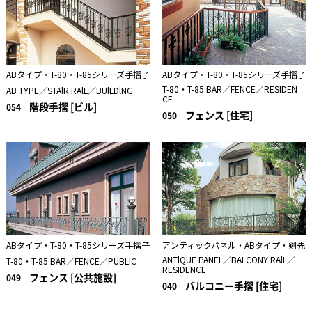
ABタイプ・T-80・T-85シリーズ手摺子
ABタイプ・T-80・T-85シリーズ手摺子
T-80・T-85 BAR／FENCE／RESIDEN
AB TYPE／STAlR RAlL／BUlLDlNG
CE
階段手摺 [ビル]
054
フェンス [住宅]
050
ABタイプ・T-80・T-85シリーズ手摺子
アンティックパネル・ABタイプ・剣先
ANTlQUE PANEL／BALCONY RAlL／
T-80・T-85 BAR／FENCE／PUBLIC
RESIDENCE
フェンス [公共施設]
049
バルコニー手摺 [住宅]
040