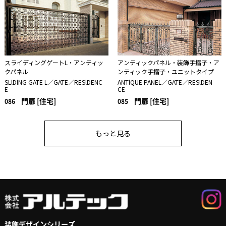
スライディングゲートL・アンティッ
アンティックパネル・装飾手摺子・ア
クパネル
ンティック手摺子・ユニットタイプ
SLlDlNG GATE L／GATE／RESlDENC
ANTlQUE PANEL／GATE／RESlDEN
E
CE
門扉 [住宅]
門扉 [住宅]
086
085
もっと見る
装飾デザインシリーズ