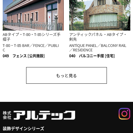
ABタイプ・T-80・T-85シリーズ手
アンティックパネル・ABタイプ・
摺子
剣先
T-80・T-85 BAR／FENCE／PUBLI
ANTlQUE PANEL／BALCONY RAlL
C
／RESIDENCE
049
フェンス [公共施設]
040
バルコニー手摺 [住宅]
もっと見る
装飾デザインシリーズ