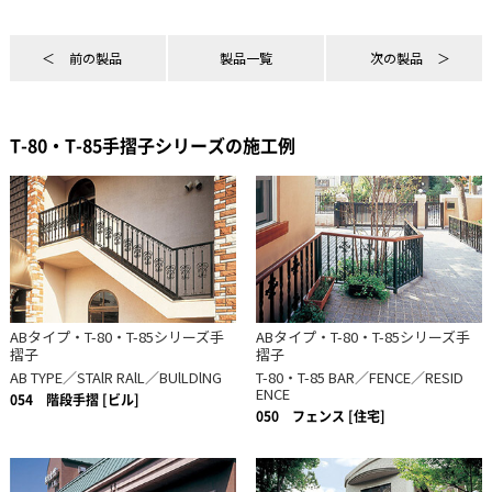
前の製品
製品一覧
次の製品
T-80・T-85手摺子シリーズの施工例
ABタイプ・T-80・T-85シリーズ手
ABタイプ・T-80・T-85シリーズ手
摺子
摺子
AB TYPE／STAlR RAlL／BUlLDlNG
T-80・T-85 BAR／FENCE／RESID
ENCE
054
階段手摺 [ビル]
050
フェンス [住宅]