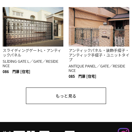
スライディングゲートL・アンティ
アンティックパネル・装飾手摺子・
ックパネル
アンティック手摺子・ユニットタイ
プ
SLlDlNG GATE L／GATE／RESlDE
NCE
ANTlQUE PANEL／GATE／RESlDE
NCE
086
門扉 [住宅]
085
門扉 [住宅]
もっと見る