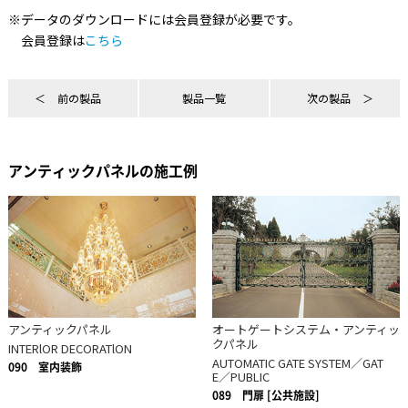
※データのダウンロードには会員登録が必要です。
会員登録は
こちら
前の製品
製品一覧
次の製品
アンティックパネルの施工例
アンティックパネル
オートゲートシステム・アンティッ
クパネル
INTERlOR DECORATlON
AUTOMATIC GATE SYSTEM／GAT
090
室内装飾
E／PUBLIC
089
門扉 [公共施設]