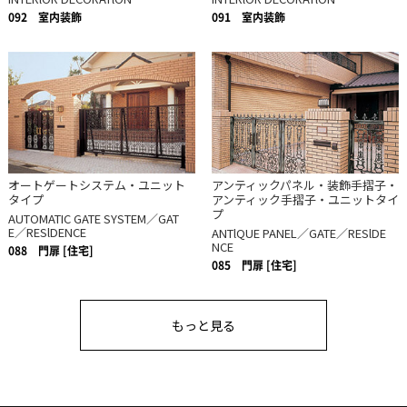
092
室内装飾
091
室内装飾
オートゲートシステム・ユニット
アンティックパネル・装飾手摺子・
タイプ
アンティック手摺子・ユニットタイ
プ
AUTOMATIC GATE SYSTEM／GAT
E／RESlDENCE
ANTlQUE PANEL／GATE／RESlDE
NCE
088
門扉 [住宅]
085
門扉 [住宅]
もっと見る