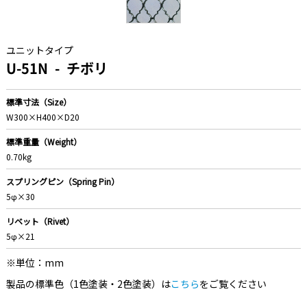
ユニットタイプ
U-51N
チボリ
標準寸法（Size）
W300×H400×D20
標準重量（Weight）
0.70kg
スプリングピン（Spring Pin）
5φ×30
リベット（Rivet）
5φ×21
※単位：mm
製品の標準色（1色塗装・2色塗装）は
こちら
をご覧ください