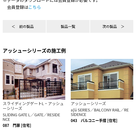
会員登録は
こちら
前の製品
製品一覧
次の製品
アッシューシリーズの施工例
スライディングゲートL・アッシュ
アッシューシリーズ
ーシリーズ
aʃú SERlES／BALCONY RAlL／RE
SlDENCE
SLlDlNG GATE L／GATE／RESlDE
NCE
043
バルコニー手摺 [住宅]
087
門扉 [住宅]