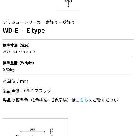
アッシューシリーズ
妻飾り・壁飾り
WD-E
E type
標準寸法（Size）
W275×H400×D17
標準重量（Weight）
0.50kg
※単位：mm
製品画像：CS-7 ブラック
製品の標準色（1色塗装・2色塗装）は
こちら
をご覧ください