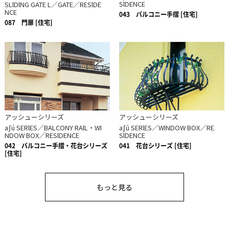
SlDENCE
SLlDlNG GATE L／GATE／RESlDE
NCE
043
バルコニー手摺 [住宅]
087
門扉 [住宅]
アッシューシリーズ
アッシューシリーズ
aʃú SERlES／BALCONY RAlL・WI
aʃú SERlES／WINDOW BOX／RE
NDOW BOX／RESlDENCE
SlDENCE
042
バルコニー手摺・花台シリーズ
041
花台シリーズ [住宅]
[住宅]
もっと見る