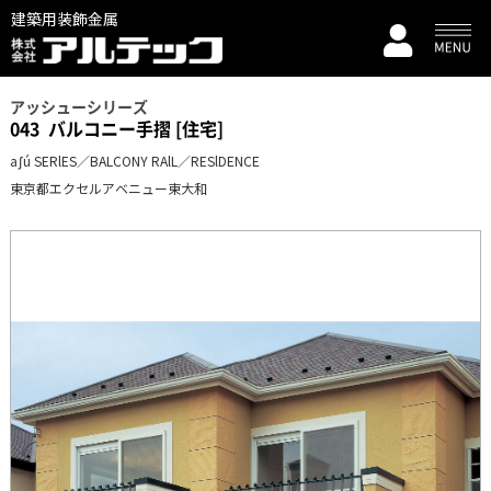
建築用装飾金属
アッシューシリーズ
043
バルコニー手摺 [住宅]
aʃú SERlES／BALCONY RAlL／RESlDENCE
東京都エクセルアベニュー東大和