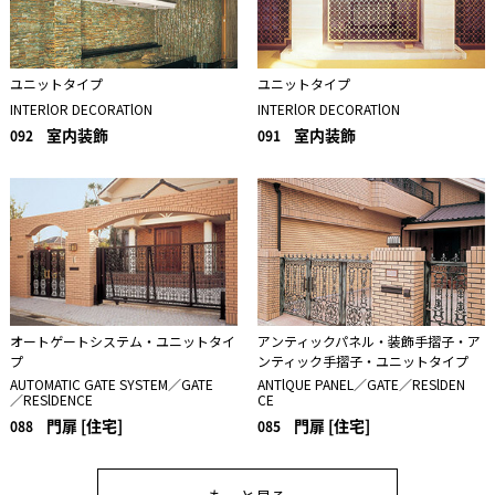
ユニットタイプ
ユニットタイプ
INTERlOR DECORATlON
INTERlOR DECORATlON
室内装飾
室内装飾
092
091
オートゲートシステム・ユニットタイ
アンティックパネル・装飾手摺子・ア
プ
ンティック手摺子・ユニットタイプ
AUTOMATIC GATE SYSTEM／GATE
ANTlQUE PANEL／GATE／RESlDEN
／RESlDENCE
CE
門扉 [住宅]
門扉 [住宅]
088
085