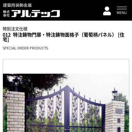
建築用装飾金属
特別注文仕様
012
特注鋳物門扉・特注鋳物面格子（葡萄柄パネル） [住
宅]
SPECIAL ORDER PRODUCTS