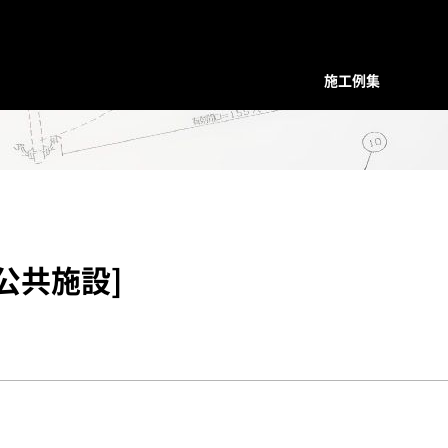
施工例集
装飾デザインシリーズ
スクリーン
プレバインシリーズ
プレバ
面格子・ルーバー
ハンマード・デザイン
ハンマ
バルコニー手摺
ユニットタイプ
ユニッ
フェンス
和柄・コンビネーション ユニット
和柄・
公共施設]
階段手摺
ホーリーユニットタイプ
ホーリ
花台（フラワーボックス）
ABタイプ
ABタイ
装飾ドア
和モダンタイプ
和モダ
門扉・アーチ付門扉
アンティックパネル
アンテ
トータルデザイン
アルテックメタルパネル
アルテ
室内装飾（天井ルーバー）
装飾手摺子・アンティック手摺子
装飾手