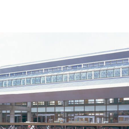
その他
アッシューシリーズ
アッシ
花台シリーズ
花台シ
T-80・T-85手摺子シリーズ
T-80・
スライド門扉
スライ
アルビ
特別注
レジデ
ロート
スライ
ディング
オート