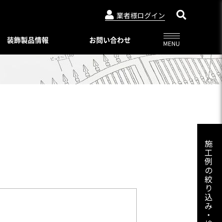
業者様ログイン
装飾製品情報
お問い合わせ
アルビュー（フェンス）
ニュースリリース
特別注文仕様（製品比較表）
03-3764-5811
メールでのお問合せ
会社概要
インシリーズ
レジデンシャルシリーズ
ード・デザイン
WEBカタログ一覧
トタイプ
著作権・特許について
06-6644-6421
メールでのお問合せ
ロートアイアン
コンビネーション ユニット
プライバシーポリシー
スライディングゲートL/オートスライ
施
ーユニットタイプ
ディングゲート L
工
Online shop
プ
例
アルドレックス
092-482-8435
メールでのお問合せ
オートゲートシステム
の
ンタイプ
Online shop
絞
アルフェーズ
ィックパネル
り
標準色・色見本
込
ックメタルパネル
03-3764-5811
メールでのお問合せ
Aluteck-TOSO
み
アルテック製品の安全で正しい使い方
アルテック塗装
・
摺子・アンティック手摺子