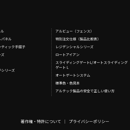
ネル
アルビュー（フェンス）
ルパネル
特別注文仕様（製品比較表）
ンティック手摺子
レジデンシャルシリーズ
ーズ
ロートアイアン
スライディングゲートL/オートスライディング
ゲート L
摺子シリーズ
オートゲートシステム
標準色・色見本
アルテック製品の安全で正しい使い方
著作権・特許について
プライバシーポリシー