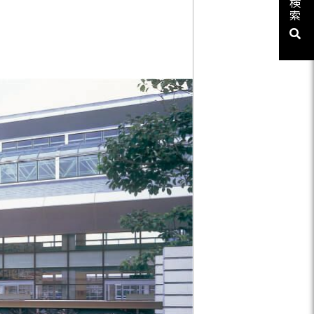
検
ューシリーズ
索
リーズ
03-3764-5811
メールでのお問合せ
T-85手摺子シリーズ
ド門扉
ュー（フェンス）
文仕様
ンシャルシリーズ
アイアン
ディングゲートL・オートスライ
ゲートL
ゲートシステム