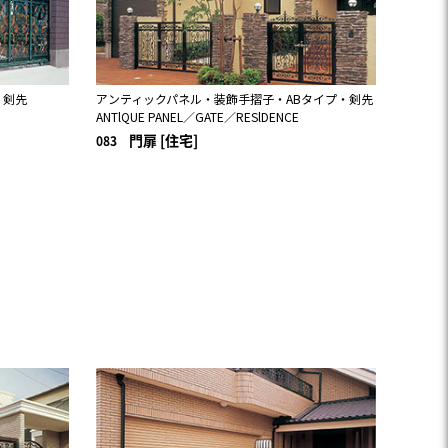
・剣先
アンティックパネル・装飾手摺子・ABタイプ・剣先
ANTlQUE PANEL／GATE／RESlDENCE
門扉 [住宅]
083