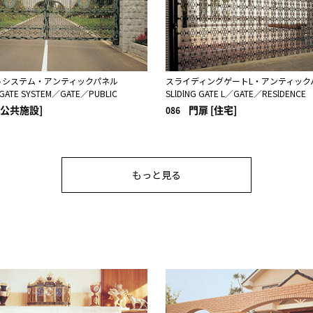
トシステム・アンティックパネル
スライディングゲートL・アンティック
 GATE SYSTEM／GATE／PUBLIC
SLlDlNG GATE L／GATE／RESlDENCE
[公共施設]
門扉 [住宅]
086
もっと見る