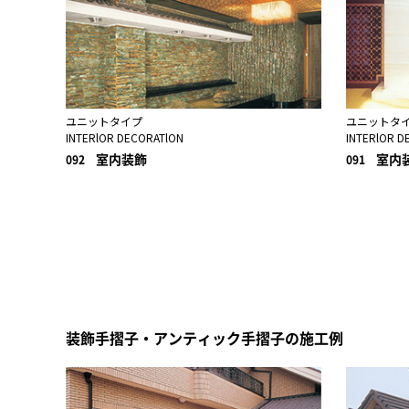
ユニットタイプ
ユニットタ
INTERlOR DECORATlON
INTERlOR D
室内装飾
室内
092
091
装飾手摺子・アンティック手摺子の施工例