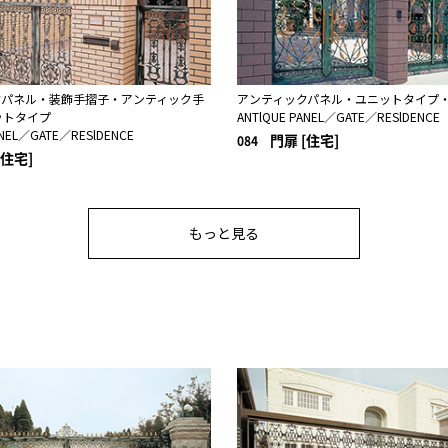
クパネル・装飾手摺子・アンティック手
アンティックパネル・ユニットタイプ
ットタイプ
ANTlQUE PANEL／GATE／RESlDENCE
ANEL／GATE／RESlDENCE
門扉 [住宅]
084
[住宅]
もっと見る