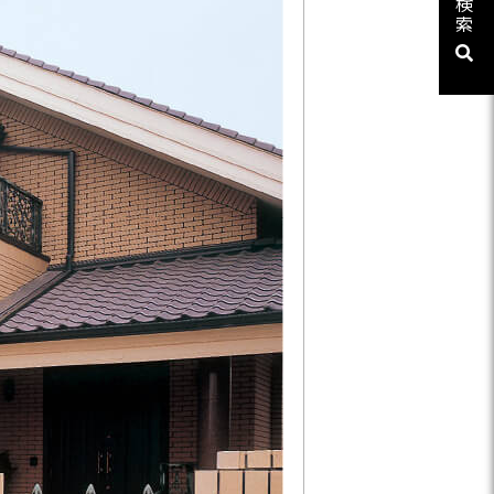
検
ューシリーズ
索
リーズ
03-3764-5811
メールでのお問合せ
T-85手摺子シリーズ
ド門扉
ュー（フェンス）
文仕様
ンシャルシリーズ
アイアン
ディングゲートL・オートスライ
ゲートL
ゲートシステム