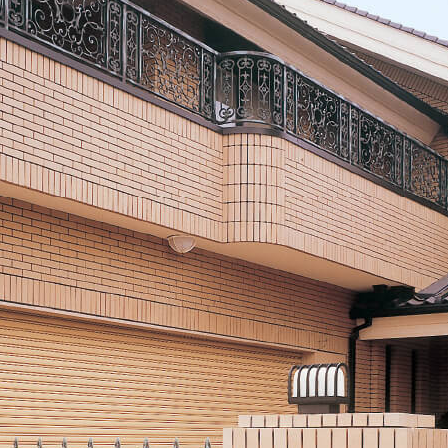
その他
アッシューシリーズ
アッシ
花台シリーズ
花台シ
T-80・T-85手摺子シリーズ
T-80・
スライド門扉
スライ
アルビ
特別注
レジデ
ロート
スライ
ディング
オート