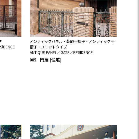
プ
アンティックパネル・装飾手摺子・アンティック手
SlDENCE
摺子・ユニットタイプ
ANTlQUE PANEL／GATE／RESlDENCE
門扉 [住宅]
085