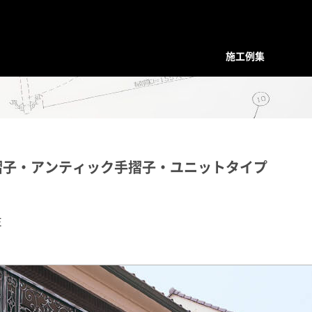
施工例集
装飾デザインシリーズ
スクリーン
プレバインシリーズ
プレバ
面格子・ルーバー
ハンマード・デザイン
ハンマ
摺子・アンティック手摺子・ユニットタイプ
バルコニー手摺
ユニットタイプ
ユニッ
フェンス
和柄・コンビネーション ユニット
和柄・
階段手摺
ホーリーユニットタイプ
ホーリ
E
花台（フラワーボックス）
ABタイプ
ABタイ
装飾ドア
和モダンタイプ
和モダ
門扉・アーチ付門扉
アンティックパネル
アンテ
トータルデザイン
アルテックメタルパネル
アルテ
室内装飾（天井ルーバー）
装飾手摺子・アンティック手摺子
装飾手