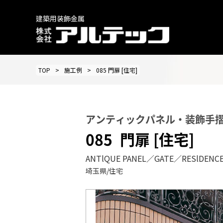
建築用装飾金属
TOP
施工例
085 門扉 [住宅]
アンティックパネル・装飾手
085
門扉 [住宅]
ANTlQUE PANEL／GATE／RESlDENC
埼玉県/住宅