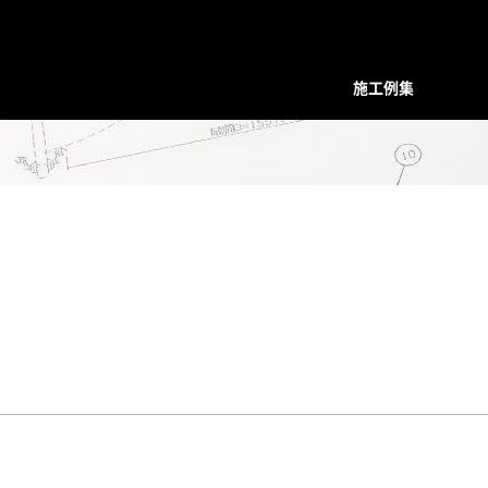
施工例集
装飾デザインシリーズ
スクリーン
プレバインシリーズ
プレバ
面格子・ルーバー
ハンマード・デザイン
ハンマ
バルコニー手摺
ユニットタイプ
ユニッ
フェンス
和柄・コンビネーション ユニット
和柄・
]
階段手摺
ホーリーユニットタイプ
ホーリ
花台（フラワーボックス）
ABタイプ
ABタイ
装飾ドア
和モダンタイプ
和モダ
門扉・アーチ付門扉
アンティックパネル
アンテ
トータルデザイン
アルテックメタルパネル
アルテ
室内装飾（天井ルーバー）
装飾手摺子・アンティック手摺子
装飾手