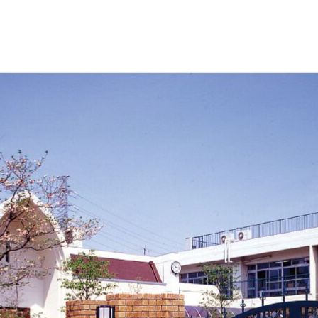
その他
アッシューシリーズ
アッシ
花台シリーズ
花台シ
T-80・T-85手摺子シリーズ
T-80・
スライド門扉
スライ
アルビ
特別注
レジデ
ロート
スライ
ディング
オート