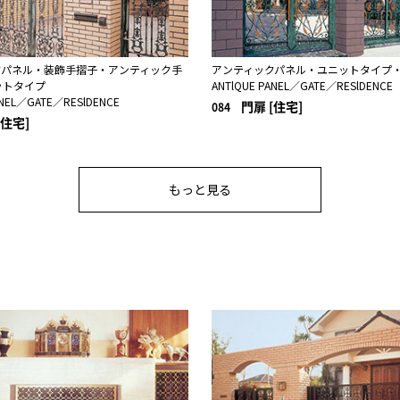
クパネル・装飾手摺子・アンティック手
アンティックパネル・ユニットタイプ
ットタイプ
ANTlQUE PANEL／GATE／RESlDENCE
ANEL／GATE／RESlDENCE
門扉 [住宅]
084
[住宅]
もっと見る