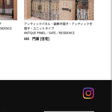
プ
アンティックパネル・装飾手摺子・アンティック手
SlDENCE
摺子・ユニットタイプ
ANTlQUE PANEL／GATE／RESlDENCE
門扉 [住宅]
085