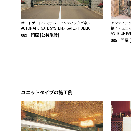
オートゲートシステム・アンティックパネル
アンティッ
AUTOMATIC GATE SYSTEM／GATE／PUBLIC
摺子・ユニ
ANTlQUE P
門扉 [公共施設]
089
門扉 
085
ユニットタイプの施工例