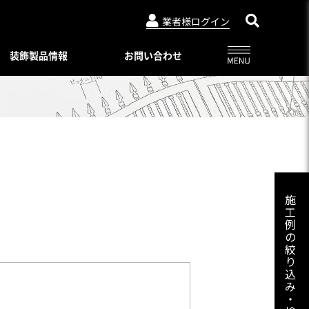
業者様ログイン
装飾製品情報
お問い合わせ
アルビュー（フェンス）
ニュースリリース
特別注文仕様（製品比較表）
03-3764-5811
メールでのお問合せ
会社概要
インシリーズ
レジデンシャルシリーズ
ード・デザイン
WEBカタログ一覧
トタイプ
著作権・特許について
06-6644-6421
メールでのお問合せ
ロートアイアン
コンビネーション ユニット
プライバシーポリシー
スライディングゲートL/オートスライ
施
ーユニットタイプ
ディングゲート L
工
Online shop
プ
例
アルドレックス
092-482-8435
メールでのお問合せ
オートゲートシステム
の
ンタイプ
Online shop
絞
アルフェーズ
ィックパネル
り
標準色・色見本
込
ックメタルパネル
03-3764-5811
メールでのお問合せ
Aluteck-TOSO
み
アルテック製品の安全で正しい使い方
アルテック塗装
・
摺子・アンティック手摺子