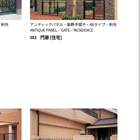
・剣先
アンティックパネル・装飾手摺子・ABタイプ・剣先
ANTlQUE PANEL／GATE／RESlDENCE
門扉 [住宅]
083