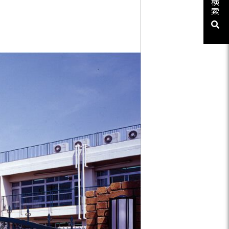
検
ューシリーズ
索
リーズ
03-3764-5811
メールでのお問合せ
T-85手摺子シリーズ
ド門扉
ュー（フェンス）
文仕様
ンシャルシリーズ
アイアン
ディングゲートL・オートスライ
ゲートL
ゲートシステム