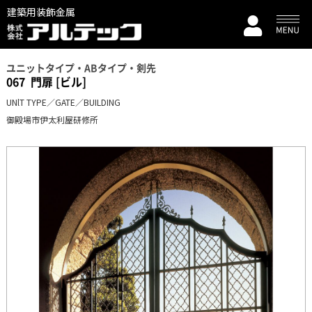
建築用装飾金属
ユニットタイプ・ABタイプ・剣先
067
門扉 [ビル]
UNlT TYPE／GATE／BUILDING
御殿場市伊太利屋研修所