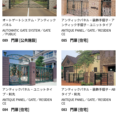
オートゲートシステム・アンティック
アンティックパネル・装飾手摺子・ア
パネル
ンティック手摺子・ユニットタイプ
AUTOMATIC GATE SYSTEM／GATE
ANTlQUE PANEL／GATE／RESlDEN
／PUBLIC
CE
門扉 [公共施設]
門扉 [住宅]
089
085
アンティックパネル・ユニットタイ
アンティックパネル・装飾手摺子・AB
プ・剣先
タイプ・剣先
ANTlQUE PANEL／GATE／RESlDEN
ANTlQUE PANEL／GATE／RESlDEN
CE
CE
門扉 [住宅]
門扉 [住宅]
084
083