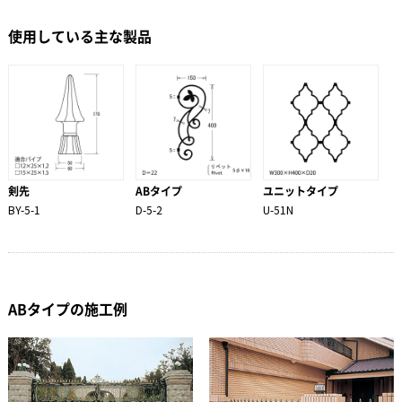
使用している主な製品
剣先
ABタイプ
ユニットタイプ
BY-5-1
D-5-2
U-51N
ABタイプの施工例