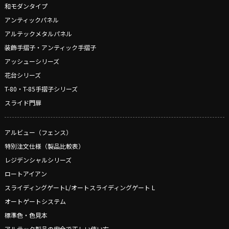
和モダンタイプ
アンティックパネル
アルテックメタルパネル
装飾手摺子・アンティック手摺子
アッシューシリーズ
花台シリーズ
T-80・T-85手摺子シリーズ
スライド門扉
アルビュー（フェンス）
特別注文仕様（製品比較表）
レジデンシャルシリーズ
ロートアイアン
スライディングゲートL/オートスライディングゲート L
オートゲートシステム
標準色・色見本
アルテック製品の安全で正しい使い方