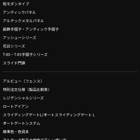
和モダンタイプ
アンティックパネル
アルテックメタルパネル
装飾手摺子・アンティック手摺子
アッシューシリーズ
花台シリーズ
T-80・T-85手摺子シリーズ
スライド門扉
アルビュー（フェンス）
特別注文仕様（製品比較表）
レジデンシャルシリーズ
ロートアイアン
スライディングゲートL/オートスライディングゲート L
オートゲートシステム
標準色・色見本
アルテック製品の安全で正しい使い方