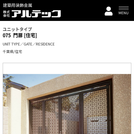
建築用装飾金属
ユニットタイプ
075
門扉 [住宅]
UNlT TYPE／GATE／RESlDENCE
千葉県/住宅