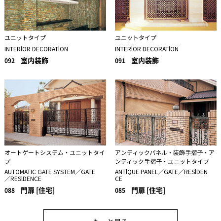
ユニットタイプ
ユニットタイプ
INTERlOR DECORATlON
INTERlOR DECORATlON
室内装飾
室内装飾
092
091
オートゲートシステム・ユニットタイ
アンティックパネル・装飾手摺子・ア
プ
ンティック手摺子・ユニットタイプ
AUTOMATIC GATE SYSTEM／GATE
ANTlQUE PANEL／GATE／RESlDEN
／RESlDENCE
CE
門扉 [住宅]
門扉 [住宅]
088
085