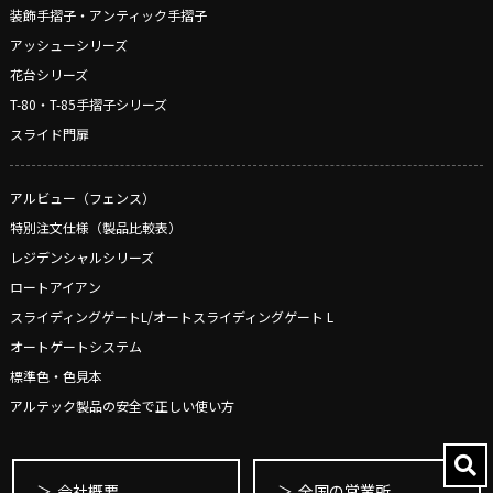
装飾手摺子・アンティック手摺子
アッシューシリーズ
花台シリーズ
T-80・T-85手摺子シリーズ
スライド門扉
アルビュー（フェンス）
特別注文仕様（製品比較表）
レジデンシャルシリーズ
ロートアイアン
スライディングゲートL/オートスライディングゲート L
オートゲートシステム
標準色・色見本
アルテック製品の安全で正しい使い方
会社概要
全国の営業所