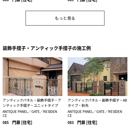
もっと見る
装飾手摺子・アンティック手摺子の施工例
アンティックパネル・装飾手摺子・ア
アンティックパネル・装飾手摺子・AB
ンティック手摺子・ユニットタイプ
タイプ・剣先
ANTlQUE PANEL／GATE／RESlDEN
ANTlQUE PANEL／GATE／RESlDEN
CE
CE
門扉 [住宅]
門扉 [住宅]
085
083