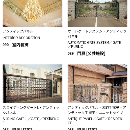
アンティックパネル
オートゲートシステム・アンティック
パネル
INTERlOR DECORATlON
AUTOMATIC GATE SYSTEM／GATE
室内装飾
090
／PUBLIC
門扉 [公共施設]
089
スライディングゲートL・アンティッ
アンティックパネル・装飾手摺子・ア
クパネル
ンティック手摺子・ユニットタイプ
SLlDlNG GATE L／GATE／RESlDENC
ANTlQUE PANEL／GATE／RESlDEN
E
CE
門扉 [住宅]
門扉 [住宅]
086
085