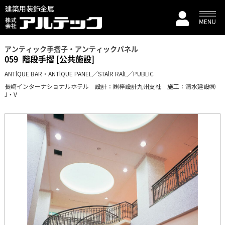
建築用装飾金属
アンティック手摺子・アンティックパネル
059
階段手摺 [公共施設]
ANTlQUE BAR・ANTlQUE PANEL／STAlR RAlL／PUBLIC
長崎インターナショナルホテル 設計：㈱梓設計九州支社 施工：清水建設㈱
J・V