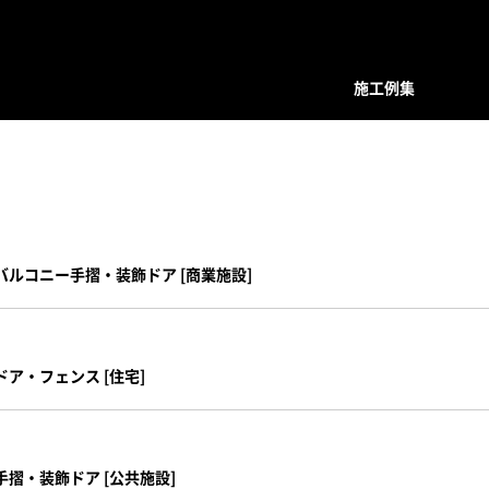
施工例集
装飾デザインシリーズ
スクリーン
プレバインシリーズ
プレバ
面格子・ルーバー
ハンマード・デザイン
ハンマ
バルコニー手摺
ユニットタイプ
ユニッ
バルコニー手摺・装飾ドア [商業施設]
フェンス
和柄・コンビネーション ユニット
和柄・
階段手摺
ホーリーユニットタイプ
ホーリ
花台（フラワーボックス）
ABタイプ
ABタイ
ア・フェンス [住宅]
装飾ドア
和モダンタイプ
和モダ
門扉・アーチ付門扉
アンティックパネル
アンテ
トータルデザイン
アルテックメタルパネル
アルテ
室内装飾（天井ルーバー）
装飾手摺子・アンティック手摺子
装飾手
摺・装飾ドア [公共施設]