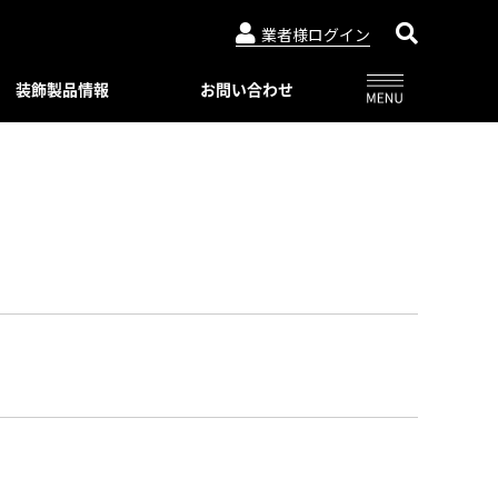
業者様ログイン
装飾製品情報
お問い合わせ
アルビュー（フェンス）
ニュースリリース
特別注文仕様（製品比較表）
03-3764-5811
メールでのお問合せ
会社概要
インシリーズ
レジデンシャルシリーズ
ード・デザイン
WEBカタログ一覧
トタイプ
著作権・特許について
06-6644-6421
メールでのお問合せ
ロートアイアン
コンビネーション ユニット
プライバシーポリシー
スライディングゲートL/オートスライ
ーユニットタイプ
ディングゲート L
Online shop
プ
アルドレックス
092-482-8435
メールでのお問合せ
オートゲートシステム
ンタイプ
Online shop
アルフェーズ
ィックパネル
標準色・色見本
ックメタルパネル
03-3764-5811
メールでのお問合せ
Aluteck-TOSO
アルテック製品の安全で正しい使い方
アルテック塗装
摺子・アンティック手摺子