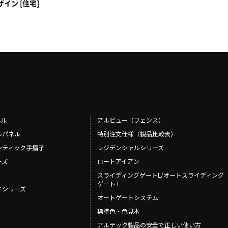
イン [住宅]
ネル
アルビュー（フェンス）
ルパネル
特別注文仕様（製品比較表）
ンティック手摺子
レジデンシャルシリーズ
ーズ
ロートアイアン
スライディングゲートL/オートスライディング
ゲート L
摺子シリーズ
オートゲートシステム
標準色・色見本
アルテック製品の安全で正しい使い方