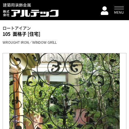
建築用装飾金属
ロートアイアン
105
面格子 [住宅]
WROUGHT IRON／WlNDOW GRlLL