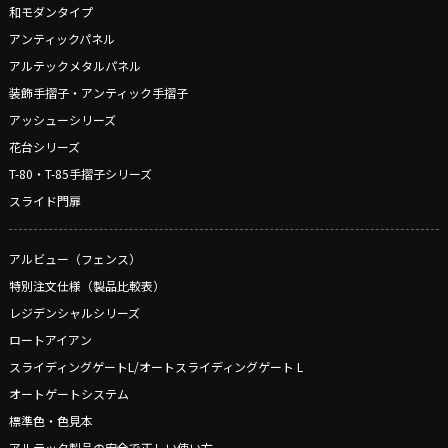
和モダンタイプ
アンティックパネル
アルテックメタルパネル
装飾手摺子・アンティック手摺子
アッシューシリーズ
花台シリーズ
T-80・T-85手摺子シリーズ
スライド門扉
アルビュー（フェンス）
特別注文仕様（製品比較表）
レジデンシャルシリーズ
ロートアイアン
スライディングゲートL/オートスライディングゲート L
オートゲートシステム
標準色・色見本
アルテック製品の安全で正しい使い方