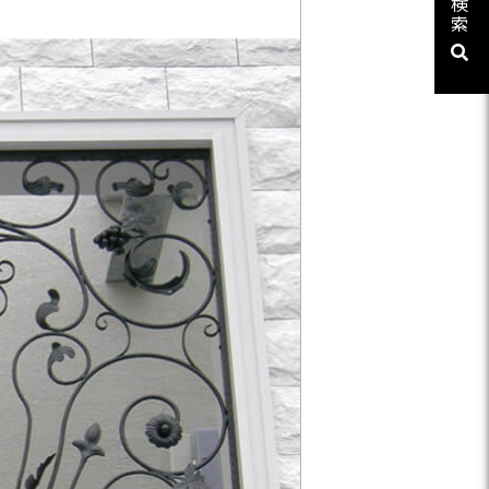
検
ューシリーズ
索
リーズ
03-3764-5811
メールでのお問合せ
T-85手摺子シリーズ
ド門扉
ュー（フェンス）
文仕様
ンシャルシリーズ
アイアン
ディングゲートL・オートスライ
ゲートL
ゲートシステム