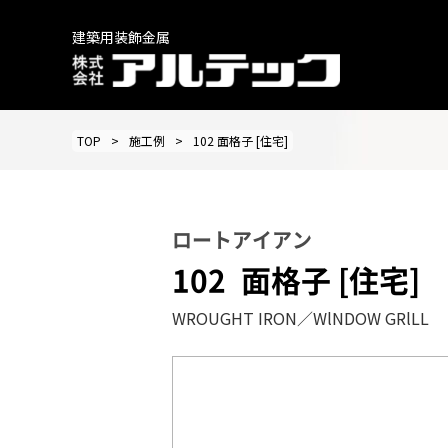
建築用装飾金属
TOP
施工例
102 面格子 [住宅]
ロートアイアン
102
面格子 [住宅]
WROUGHT IRON／WlNDOW GRlLL