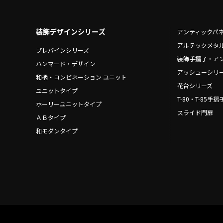
装飾デザインシリーズ
アンティックパ
アルテックメタ
プレバインシリーズ
装飾手摺子・ア
ハンマード・デザイン
アッシューシリ
和柄・コンビネーション ユニット
花台シリーズ
ユニットタイプ
T-80・T-85手
ホーリーユニットタイプ
スライド門扉
ＡＢタイプ
和モダンタイプ