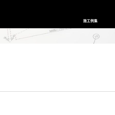
施工例集
装飾デザインシリーズ
スクリーン
プレバインシリーズ
プレバ
面格子・ルーバー
ハンマード・デザイン
ハンマ
バルコニー手摺
ユニットタイプ
ユニッ
フェンス
和柄・コンビネーション ユニット
和柄・
階段手摺
ホーリーユニットタイプ
ホーリ
花台（フラワーボックス）
ABタイプ
ABタイ
装飾ドア
和モダンタイプ
和モダ
門扉・アーチ付門扉
アンティックパネル
アンテ
トータルデザイン
アルテックメタルパネル
アルテ
室内装飾（天井ルーバー）
装飾手摺子・アンティック手摺子
装飾手