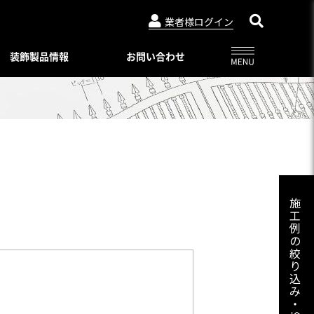
業者様ログイン
装飾製品情報
お問い合わせ
アルビュー（フェンス）
ニュースリリース
特別注文仕様（製品比較表）
03-3764-5811
メールでのお問合せ
会社概要
インシリーズ
レジデンシャルシリーズ
ード・デザイン
WEBカタログ一覧
トタイプ
著作権・特許について
06-6644-6421
メールでのお問合せ
ロートアイアン
コンビネーション ユニット
プライバシーポリシー
スライディングゲートL/オートスライ
施
ーユニットタイプ
ディングゲート L
工
Online shop
プ
例
アルドレックス
092-482-8435
メールでのお問合せ
オートゲートシステム
の
ンタイプ
Online shop
絞
アルフェーズ
ィックパネル
り
標準色・色見本
込
ックメタルパネル
03-3764-5811
メールでのお問合せ
Aluteck-TOSO
み
アルテック製品の安全で正しい使い方
アルテック塗装
・
摺子・アンティック手摺子