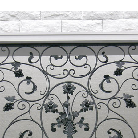
その他
アッシューシリーズ
アッシ
花台シリーズ
花台シ
T-80・T-85手摺子シリーズ
T-80・
スライド門扉
スライ
アルビ
特別注
レジデ
ロート
スライ
ディング
オート