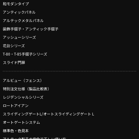
和モダンタイプ
アンティックパネル
アルテックメタルパネル
装飾手摺子・アンティック手摺子
アッシューシリーズ
花台シリーズ
T-80・T-85手摺子シリーズ
スライド門扉
アルビュー（フェンス）
特別注文仕様（製品比較表）
レジデンシャルシリーズ
ロートアイアン
スライディングゲートL/オートスライディングゲート L
オートゲートシステム
標準色・色見本
アルテック製品の安全で正しい使い方