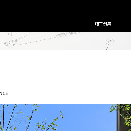
施工例集
装飾デザインシリーズ
スクリーン
プレバインシリーズ
プレバ
面格子・ルーバー
ハンマード・デザイン
ハンマ
バルコニー手摺
ユニットタイプ
ユニッ
フェンス
和柄・コンビネーション ユニット
和柄・
階段手摺
ホーリーユニットタイプ
ホーリ
NCE
花台（フラワーボックス）
ABタイプ
ABタイ
装飾ドア
和モダンタイプ
和モダ
門扉・アーチ付門扉
アンティックパネル
アンテ
トータルデザイン
アルテックメタルパネル
アルテ
室内装飾（天井ルーバー）
装飾手摺子・アンティック手摺子
装飾手