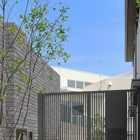
その他
アッシューシリーズ
アッシ
花台シリーズ
花台シ
T-80・T-85手摺子シリーズ
T-80・
スライド門扉
スライ
アルビ
特別注
レジデ
ロート
スライ
ディング
オート