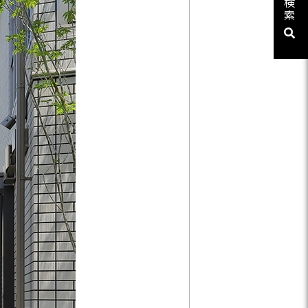
検
ューシリーズ
索
リーズ
03-3764-5811
メールでのお問合せ
T-85手摺子シリーズ
ド門扉
ュー（フェンス）
文仕様
ンシャルシリーズ
アイアン
ディングゲートL・オートスライ
ゲートL
ゲートシステム