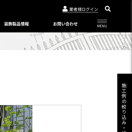
業者様ログイン
装飾製品情報
お問い合わせ
アルビュー（フェンス）
ニュースリリース
特別注文仕様（製品比較表）
03-3764-5811
メールでのお問合せ
会社概要
インシリーズ
レジデンシャルシリーズ
ード・デザイン
WEBカタログ一覧
トタイプ
著作権・特許について
06-6644-6421
メールでのお問合せ
ロートアイアン
コンビネーション ユニット
プライバシーポリシー
スライディングゲートL/オートスライ
施
ーユニットタイプ
ディングゲート L
工
Online shop
プ
例
アルドレックス
092-482-8435
メールでのお問合せ
オートゲートシステム
の
ンタイプ
Online shop
絞
アルフェーズ
ィックパネル
り
標準色・色見本
込
ックメタルパネル
03-3764-5811
メールでのお問合せ
Aluteck-TOSO
み
アルテック製品の安全で正しい使い方
アルテック塗装
・
摺子・アンティック手摺子