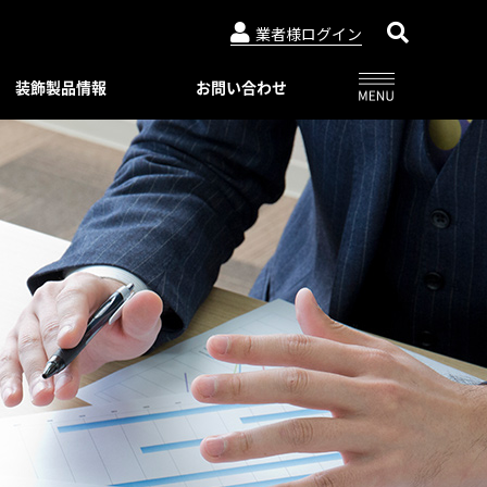
業者様ログイン
装飾製品情報
お問い合わせ
アルビュー（フェンス）
ニュースリリース
特別注文仕様（製品比較表）
03-3764-5811
メールでのお問合せ
会社概要
インシリーズ
レジデンシャルシリーズ
ード・デザイン
WEBカタログ一覧
トタイプ
著作権・特許について
06-6644-6421
メールでのお問合せ
ロートアイアン
コンビネーション ユニット
プライバシーポリシー
スライディングゲートL/オートスライ
ーユニットタイプ
ディングゲート L
Online shop
プ
アルドレックス
092-482-8435
メールでのお問合せ
オートゲートシステム
ンタイプ
Online shop
アルフェーズ
ィックパネル
標準色・色見本
ックメタルパネル
03-3764-5811
メールでのお問合せ
Aluteck-TOSO
アルテック製品の安全で正しい使い方
アルテック塗装
摺子・アンティック手摺子