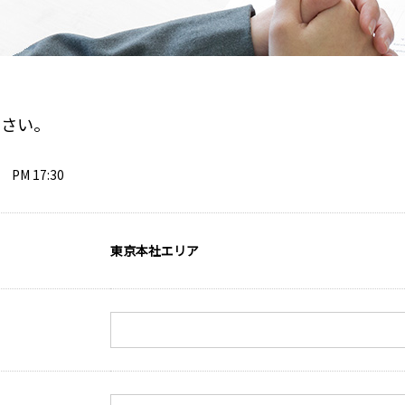
その他
アッシューシリーズ
アッシ
花台シリーズ
花台シ
T-80・T-85手摺子シリーズ
T-80・
スライド門扉
スライ
アルビ
ださい。
特別注
レジデ
M 17:30
ロート
スライ
ディング
東京本社エリア
オート