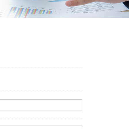
ューシリーズ
リーズ
03-3764-5811
メールでのお問合せ
T-85手摺子シリーズ
ド門扉
ュー（フェンス）
文仕様
ンシャルシリーズ
アイアン
ディングゲートL・オートスライ
ゲートL
ゲートシステム