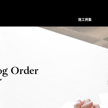
施工例集
装飾デザインシリーズ
スクリーン
プレバインシリーズ
プレバ
面格子・ルーバー
ハンマード・デザイン
ハンマ
バルコニー手摺
ユニットタイプ
ユニッ
フェンス
和柄・コンビネーション ユニット
和柄・
og Order
階段手摺
ホーリーユニットタイプ
ホーリ
花台（フラワーボックス）
ABタイプ
ABタイ
ア
装飾ドア
和モダンタイプ
和モダ
門扉・アーチ付門扉
アンティックパネル
アンテ
トータルデザイン
アルテックメタルパネル
アルテ
室内装飾（天井ルーバー）
装飾手摺子・アンティック手摺子
装飾手