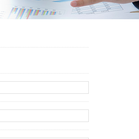
ューシリーズ
リーズ
03-3764-5811
メールでのお問合せ
T-85手摺子シリーズ
ド門扉
ュー（フェンス）
文仕様
ンシャルシリーズ
アイアン
ディングゲートL・オートスライ
ゲートL
ゲートシステム