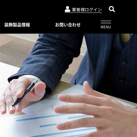
業者様ログイン
装飾製品情報
お問い合わせ
アルビュー（フェンス）
ニュースリリース
特別注文仕様（製品比較表）
03-3764-5811
メールでのお問合せ
会社概要
インシリーズ
レジデンシャルシリーズ
ード・デザイン
WEBカタログ一覧
トタイプ
著作権・特許について
06-6644-6421
メールでのお問合せ
ロートアイアン
コンビネーション ユニット
プライバシーポリシー
スライディングゲートL/オートスライ
ーユニットタイプ
ディングゲート L
Online shop
プ
アルドレックス
092-482-8435
メールでのお問合せ
オートゲートシステム
ンタイプ
Online shop
アルフェーズ
ィックパネル
標準色・色見本
ックメタルパネル
03-3764-5811
メールでのお問合せ
Aluteck-TOSO
アルテック製品の安全で正しい使い方
アルテック塗装
摺子・アンティック手摺子