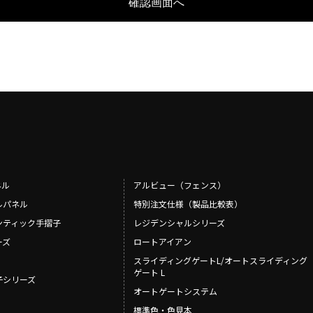
ネル
アルビュー（フェンス）
ルパネル
特別注文仕様（製品比較表）
ンティック手摺子
レジデンシャルシリーズ
ーズ
ロートアイアン
スライディングゲートL/オートスライディング
ゲート L
摺子シリーズ
オートゲートシステム
標準色・色見本