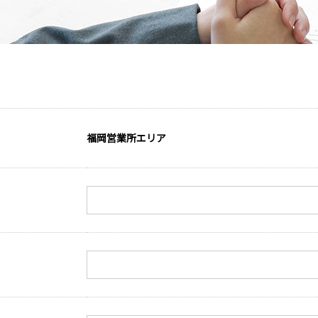
その他
アッシューシリーズ
アッシ
花台シリーズ
花台シ
T-80・T-85手摺子シリーズ
T-80・
スライド門扉
スライ
アルビ
特別注
レジデ
福岡営業所エリア
ロート
スライ
ディング
オート