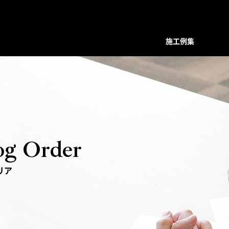
施工例集
装飾デザインシリーズ
スクリーン
プレバインシリーズ
プレバ
面格子・ルーバー
ハンマード・デザイン
ハンマ
バルコニー手摺
ユニットタイプ
ユニッ
フェンス
和柄・コンビネーション ユニット
和柄・
og Order
階段手摺
ホーリーユニットタイプ
ホーリ
花台（フラワーボックス）
ABタイプ
ABタイ
リア
装飾ドア
和モダンタイプ
和モダ
門扉・アーチ付門扉
アンティックパネル
アンテ
トータルデザイン
アルテックメタルパネル
アルテ
室内装飾（天井ルーバー）
装飾手摺子・アンティック手摺子
装飾手