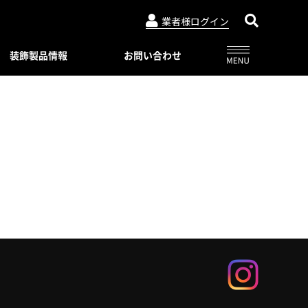
業者様ログイン
装飾製品情報
お問い合わせ
アルビュー（フェンス）
ニュースリリース
特別注文仕様（製品比較表）
03-3764-5811
メールでのお問合せ
会社概要
インシリーズ
レジデンシャルシリーズ
ード・デザイン
WEBカタログ一覧
トタイプ
著作権・特許について
06-6644-6421
メールでのお問合せ
ロートアイアン
コンビネーション ユニット
プライバシーポリシー
スライディングゲートL/オートスライ
ーユニットタイプ
ディングゲート L
Online shop
プ
アルドレックス
092-482-8435
メールでのお問合せ
オートゲートシステム
ンタイプ
Online shop
アルフェーズ
ィックパネル
標準色・色見本
ックメタルパネル
03-3764-5811
メールでのお問合せ
Aluteck-TOSO
アルテック製品の安全で正しい使い方
アルテック塗装
摺子・アンティック手摺子