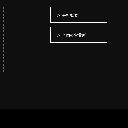
ューシリーズ
リーズ
03-3764-5811
メールでのお問合せ
会社概要
T-85手摺子シリーズ
ド門扉
全国の営業所
ュー（フェンス）
文仕様
ンシャルシリーズ
アイアン
ディングゲートL・オートスライ
ゲートL
ゲートシステム