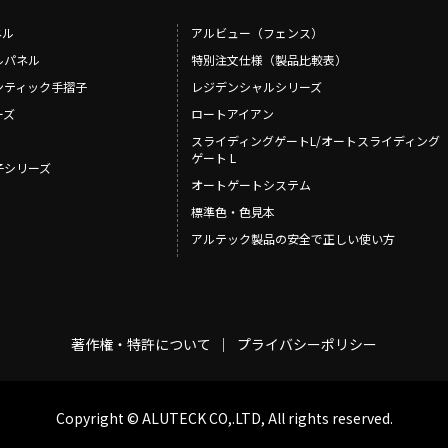
その他
アッシューシリーズ
アッシ
ネル
アルビュー（フェンス）
花台シリーズ
花台シ
ルパネル
特別注文仕様（製品比較表）
T-80・T-85手摺子シリーズ
T-80・
ンティック手摺子
レジデンシャルシリーズ
スライド門扉
スライ
ーズ
ロートアイアン
アルビ
スライディングゲートL/オートスライディング
特別注
ゲート L
摺子シリーズ
レジデ
オートゲートシステム
ロート
標準色・色見本
スライ
アルテック製品の安全で正しい使い方
ディング
オート
著作権・特許について
プライバシーポリシー
Copyright © ALUTECK CO,.LTD, All rights reserved.