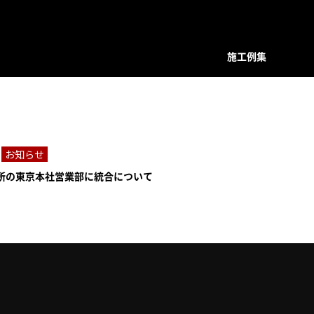
施工例集
装飾デザインシリーズ
スクリーン
プレバインシリーズ
プレバ
面格子・ルーバー
ハンマード・デザイン
ハンマ
お知らせ
バルコニー手摺
ユニットタイプ
ユニッ
所の東京本社営業部に統合について
フェンス
和柄・コンビネーション ユニット
和柄・
階段手摺
ホーリーユニットタイプ
ホーリ
花台（フラワーボックス）
ABタイプ
ABタイ
装飾ドア
和モダンタイプ
和モダ
門扉・アーチ付門扉
アンティックパネル
アンテ
トータルデザイン
アルテックメタルパネル
アルテ
室内装飾（天井ルーバー）
装飾手摺子・アンティック手摺子
装飾手