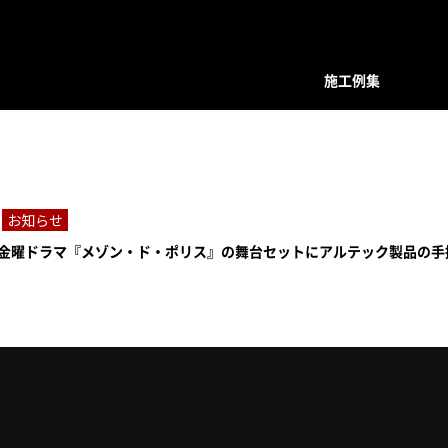
施工例集
装飾デザインシリーズ
スクリーン
プレバインシリーズ
プレバ
面格子・ルーバー
ハンマード・デザイン
ハンマ
お知らせ
バルコニー手摺
ユニットタイプ
ユニッ
ビ 金曜ドラマ『メゾン・ド・ポリス』の舞台セットにアルテック製品の
フェンス
和柄・コンビネーション ユニット
和柄・
階段手摺
ホーリーユニットタイプ
ホーリ
花台（フラワーボックス）
ABタイプ
ABタイ
装飾ドア
和モダンタイプ
和モダ
門扉・アーチ付門扉
アンティックパネル
アンテ
トータルデザイン
アルテックメタルパネル
アルテ
室内装飾（天井ルーバー）
装飾手摺子・アンティック手摺子
装飾手