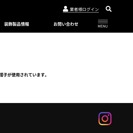
業者様ログイン
装飾製品情報
お問い合わせ
アルビュー（フェンス）
ニュースリリース
特別注文仕様（製品比較表）
03-3764-5811
メールでのお問合せ
会社概要
インシリーズ
レジデンシャルシリーズ
ード・デザイン
WEBカタログ一覧
トタイプ
著作権・特許について
手摺子が使用されています。
06-6644-6421
メールでのお問合せ
ロートアイアン
コンビネーション ユニット
プライバシーポリシー
スライディングゲートL/オートスライ
ーユニットタイプ
ディングゲート L
Online shop
プ
アルドレックス
092-482-8435
メールでのお問合せ
オートゲートシステム
ンタイプ
Online shop
アルフェーズ
ィックパネル
標準色・色見本
ックメタルパネル
03-3764-5811
メールでのお問合せ
Aluteck-TOSO
アルテック製品の安全で正しい使い方
アルテック塗装
摺子・アンティック手摺子