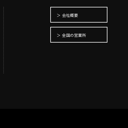
ューシリーズ
リーズ
03-3764-5811
メールでのお問合せ
会社概要
T-85手摺子シリーズ
ド門扉
全国の営業所
ュー（フェンス）
文仕様
ンシャルシリーズ
アイアン
ディングゲートL・オートスライ
ゲートL
ゲートシステム