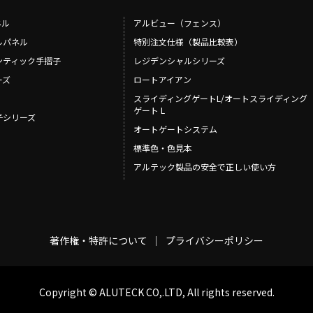
その他
アッシューシリーズ
アッシ
ネル
アルビュー（フェンス）
花台シリーズ
花台シ
ルパネル
特別注文仕様（製品比較表）
T-80・T-85手摺子シリーズ
T-80・
ンティック手摺子
レジデンシャルシリーズ
スライド門扉
スライ
ーズ
ロートアイアン
アルビ
スライディングゲートL/オートスライディング
特別注
ゲート L
摺子シリーズ
レジデ
オートゲートシステム
ロート
標準色・色見本
スライ
アルテック製品の安全で正しい使い方
ディング
オート
著作権・特許について
プライバシーポリシー
Copyright © ALUTECK CO,.LTD, All rights reserved.