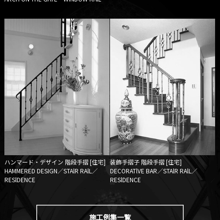
ハンマード・デザイン
階段手摺 [住宅]
装飾手摺子
階段手摺 [住宅]
HAMMERED DESIGN／STAlR RAlL／
DECORATlVE BAR／STAlR RAlL／
RESlDENCE
RESlDENCE
施工例集一覧