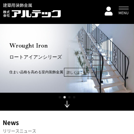
建築用装飾金属
Wrought Iron
ロートアイアンシリーズ
はこちら ＞
住まい品格を高める室内装飾金属
詳しくはこちら ＞
News
リリースニュース