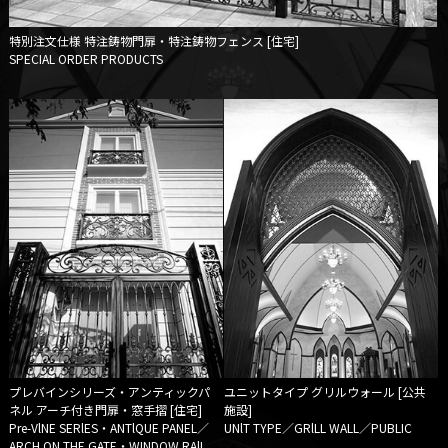
特別注文仕様
特注鋳物門扉・特注鋳物フェンス [住宅]
SPECIAL ORDER PRODUCTS
プレバインシリーズ・アンティックパ
ユニットタイプ
グリルウォール [公共
ネル
アーチ付き門扉・窓手摺 [住宅]
施設]
Pre-VlNE SERlES・ANTlQUE PANEL／
UNlT TYPE／GRlLL WALL／PUBLIC
ARCH ON THE GATE・WINDOW RAlL